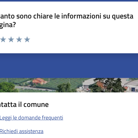
anto sono chiare le informazioni su questa
gina?
a da 1 a 5 stelle la pagina
ta 1 stelle su 5
Valuta 2 stelle su 5
Valuta 3 stelle su 5
Valuta 4 stelle su 5
Valuta 5 stelle su 5
tatta il comune
Leggi le domande frequenti
Richiedi assistenza