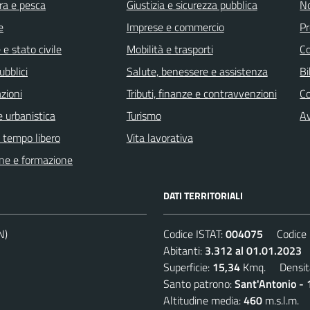
ra e pesca
Giustizia e sicurezza pubblica
No
e
Imprese e commercio
Pr
e stato civile
Mobilità e trasporti
C
ubblici
Salute, benessere e assistenza
Bi
zioni
Tributi, finanze e contravvenzioni
C
 urbanistica
Turismo
Av
e tempo libero
Vita lavorativa
ne e formazione
DATI TERRITORIALI
N)
Codice ISTAT:
004075
Codice C
Abitanti:
3.312 al 01.01.2023
D
Superficie:
15,34
Kmq. Densit
Santo patrono:
Sant'Antonio - 
Altitudine media:
460
m.s.l.m.