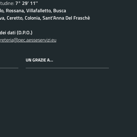
udine:
7° 29' 11''
lo, Rossana, Villafalletto, Busca
a, Ceretto, Colonia, Sant'Anna Del Fraschè
ei dati (D.P.O.)
reteria@pec.aesseservizi.eu
UN GRAZIE A...