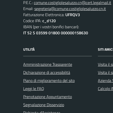
P.E.C.:
comune.costigliolesaluzzo.cn@cert.legalmail.it
Email:
segreteria@comune.costigliolesaluzzo.cn.it
Fatturazione Elettronica:
UFRQV3
Codice IPA:
c_d120
IBAN (per i vostri bonifici bancari):
IT 52 S 03599 01800 000000158630
UTILITÀ
SITI AMIC
Amministrazione Trasparente
Visita il
Dichiarazione di accessibilità
Visita il
Piano di miglioramento del sito
Azienda 
Leggi le FAQ
Calcolo 
Prenotazione Appuntamento
Segnalazione Disservizio
Richiesta d'Assistenza