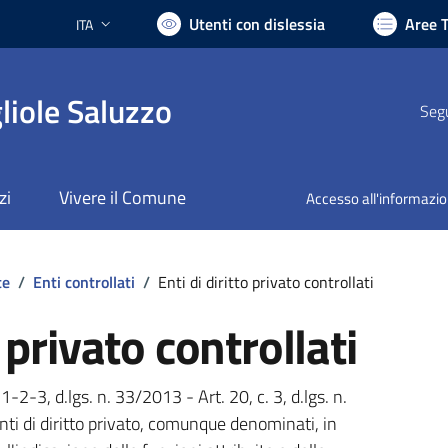
Utenti con dislessia
Aree 
ITA
Lingua attiva:
liole Saluzzo
Segu
zi
Vivere il Comune
Accesso all'informazi
te
/
Enti controllati
/
Enti di diritto privato controllati
o privato controllati
 1-2-3, d.lgs. n. 33/2013 - Art. 20, c. 3, d.lgs. n.
nti di diritto privato, comunque denominati, in