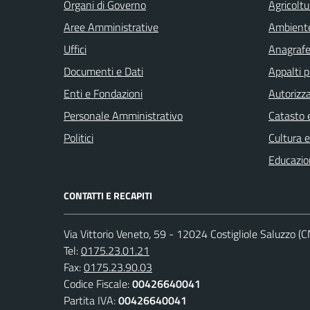
Organi di Governo
Agricoltu
Aree Amministrative
Ambient
Uffici
Anagrafe 
Documenti e Dati
Appalti p
Enti e Fondazioni
Autorizza
Personale Amministrativo
Catasto e
Politici
Cultura 
Educazio
CONTATTI E RECAPITI
Via Vittorio Veneto, 59 - 12024 Costigliole Saluzzo (C
Tel:
0175.23.01.21
Fax:
0175.23.90.03
Codice Fiscale:
00426640041
Partita IVA:
00426640041