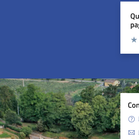
Qu
pa
Valut
Valu
Con