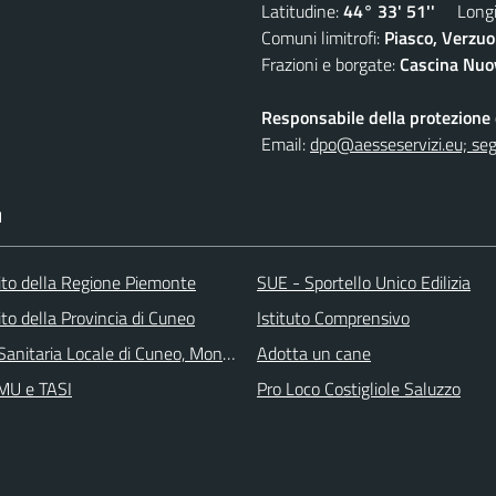
Latitudine:
44° 33' 51''
Longit
Comuni limitrofi:
Piasco, Verzuo
Frazioni e borgate:
Cascina Nuov
Responsabile della protezione d
Email:
dpo@aesseservizi.eu; seg
I
 sito della Regione Piemonte
SUE - Sportello Unico Edilizia
 sito della Provincia di Cuneo
Istituto Comprensivo
Sanitaria Locale di Cuneo, Mondovì e Savigliano
Adotta un cane
IMU e TASI
Pro Loco Costigliole Saluzzo