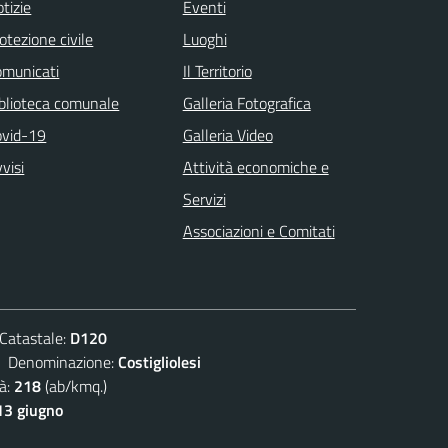
tizie
Eventi
otezione civile
Luoghi
omunicati
Il Territorio
blioteca comunale
Galleria Fotografica
ovid-19
Galleria Video
visi
Attività economiche e
Servizi
Associazioni e Comitati
atastale:
D120
enominazione:
Costigliolesi
à:
218
(ab/kmq.)
13 giugno