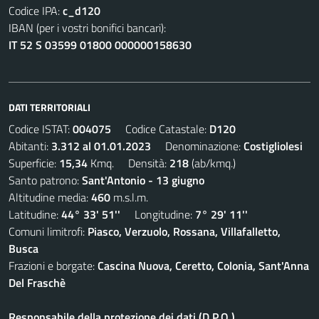
Codice IPA:
c_d120
IBAN (per i vostri bonifici bancari):
IT 52 S 03599 01800 000000158630
DATI TERRITORIALI
Codice ISTAT:
004075
Codice Catastale:
D120
Abitanti:
3.312 al 01.01.2023
Denominazione:
Costigliolesi
Superficie:
15,34
Kmq. Densità:
218
(ab/kmq.)
Santo patrono:
Sant'Antonio - 13 giugno
Altitudine media:
460
m.s.l.m.
Latitudine:
44° 33' 51''
Longitudine:
7° 29' 11''
Comuni limitrofi:
Piasco, Verzuolo, Rossana, Villafalletto,
Busca
Frazioni e borgate:
Cascina Nuova, Ceretto, Colonia, Sant'Anna
Del Fraschè
Responsabile della protezione dei dati (D.P.O.)