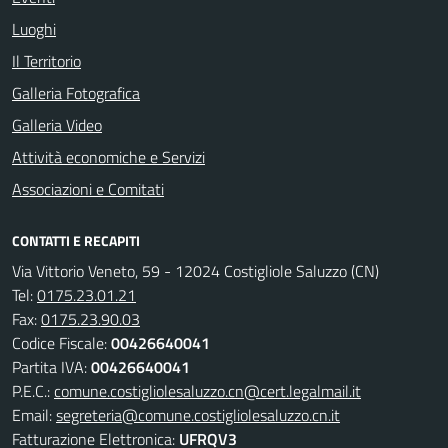
Luoghi
Il Territorio
Galleria Fotografica
Galleria Video
Attività economiche e Servizi
Associazioni e Comitati
CONTATTI E RECAPITI
Via Vittorio Veneto, 59 - 12024 Costigliole Saluzzo (CN)
Tel:
0175.23.01.21
Fax:
0175.23.90.03
Codice Fiscale:
00426640041
Partita IVA:
00426640041
P.E.C.:
comune.costigliolesaluzzo.cn@cert.legalmail.it
Email:
segreteria@comune.costigliolesaluzzo.cn.it
Fatturazione Elettronica:
UFRQV3