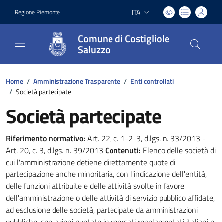
ITA
Regione Piemonte
Lingua attiva:
Comune di Costigliole
Saluzzo
Home
/
Amministrazione Trasparente
/
Enti controllati
/
Società partecipate
Società partecipate
Riferimento normativo:
Art. 22, c. 1-2-3, d.lgs. n. 33/2013 -
Art. 20, c. 3, d.lgs. n. 39/2013
Contenuti:
Elenco delle società di
cui l'amministrazione detiene direttamente quote di
partecipazione anche minoritaria, con l'indicazione dell'entità,
delle funzioni attribuite e delle attività svolte in favore
dell'amministrazione o delle attività di servizio pubblico affidate,
ad esclusione delle società, partecipate da amministrazioni
pubbliche, con azioni quotate in mercati regolamentati italiani o