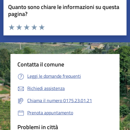
Quanto sono chiare le informazioni su questa
pagina?
Valuta da 1 a 5 stelle la pagina
Valuta 1 stelle su 5
Valuta 2 stelle su 5
Valuta 3 stelle su 5
Valuta 4 stelle su 5
Valuta 5 stelle su 5
Contatta il comune
Leggi le domande frequenti
Richiedi assistenza
Chiama il numero 0175.23.01.21
Prenota appuntamento
Problemi in città