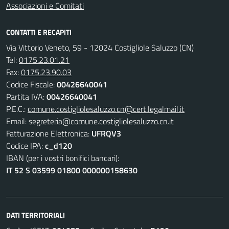
Associazioni e Comitati
CONTATTI E RECAPITI
Via Vittorio Veneto, 59 - 12024 Costigliole Saluzzo (CN)
Tel:
0175.23.01.21
Fax:
0175.23.90.03
Codice Fiscale:
00426640041
Partita IVA:
00426640041
P.E.C.:
comune.costigliolesaluzzo.cn@cert.legalmail.it
Email:
segreteria@comune.costigliolesaluzzo.cn.it
Fatturazione Elettronica:
UFRQV3
Codice IPA:
c_d120
IBAN (per i vostri bonifici bancari):
IT 52 S 03599 01800 000000158630
DATI TERRITORIALI