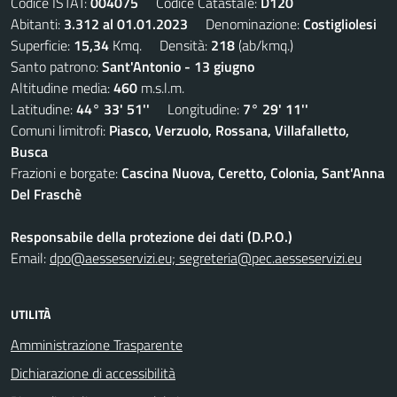
Codice ISTAT:
004075
Codice Catastale:
D120
Abitanti:
3.312 al 01.01.2023
Denominazione:
Costigliolesi
Superficie:
15,34
Kmq. Densità:
218
(ab/kmq.)
Santo patrono:
Sant'Antonio - 13 giugno
Altitudine media:
460
m.s.l.m.
Latitudine:
44° 33' 51''
Longitudine:
7° 29' 11''
Comuni limitrofi:
Piasco, Verzuolo, Rossana, Villafalletto,
Busca
Frazioni e borgate:
Cascina Nuova, Ceretto, Colonia, Sant'Anna
Del Fraschè
Responsabile della protezione dei dati (D.P.O.)
Email:
dpo@aesseservizi.eu; segreteria@pec.aesseservizi.eu
UTILITÀ
Amministrazione Trasparente
Dichiarazione di accessibilità