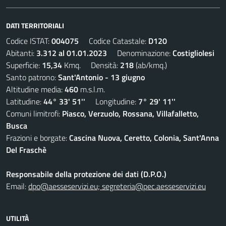
DATI TERRITORIALI
Codice ISTAT:
004075
Codice Catastale:
D120
Abitanti:
3.312 al 01.01.2023
Denominazione:
Costigliolesi
Superficie:
15,34
Kmq. Densità:
218
(ab/kmq.)
Santo patrono:
Sant'Antonio - 13 giugno
Altitudine media:
460
m.s.l.m.
Latitudine:
44° 33' 51''
Longitudine:
7° 29' 11''
Comuni limitrofi:
Piasco, Verzuolo, Rossana, Villafalletto,
Busca
Frazioni e borgate:
Cascina Nuova, Ceretto, Colonia, Sant'Anna
Del Fraschè
Responsabile della protezione dei dati (D.P.O.)
Email:
dpo@aesseservizi.eu; segreteria@pec.aesseservizi.eu
UTILITÀ