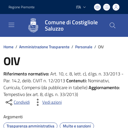
ITA
Regione Piemonte
Lingua attiva:
Comune di Costigliole
Saluzzo
Home
/
Amministrazione Trasparente
/
Personale
/
OIV
OIV
Riferimento normativo:
Art. 10, c. 8, lett. c), d.lgs. n. 33/2013 -
Par. 14.2, delib. CiVIT n. 12/2013
Contenuti:
Nominativi,
Curricula, Compensi (da pubblicare in tabelle)
Aggiornamento:
Tempestivo (ex art. 8, d.lgs. n. 33/2013)
Condividi
Vedi azioni
Argomenti
Trasparenza amministrativa
Multe e sanzioni