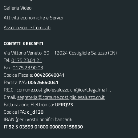
Galleria Video
Attività economiche e Servizi
Associazioni e Comitati
CONTATTI E RECAPITI
Via Vittorio Veneto, 59 - 12024 Costigliole Saluzzo (CN)
Tel:
0175.23.01.21
Fax:
0175.23.90.03
Codice Fiscale:
00426640041
Partita IVA:
00426640041
P.E.C.:
comune.costigliolesaluzzo.cn@cert.legalmail.it
Email:
segreteria@comune.costigliolesaluzzo.cn.it
Fatturazione Elettronica:
UFRQV3
Codice IPA:
c_d120
IBAN (per i vostri bonifici bancari):
IT 52 S 03599 01800 000000158630