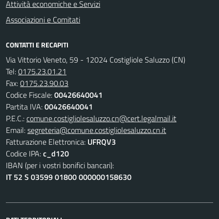
Attività economiche e Servizi
Associazioni e Comitati
CONTATTI E RECAPITI
Via Vittorio Veneto, 59 - 12024 Costigliole Saluzzo (CN)
Tel:
0175.23.01.21
Fax:
0175.23.90.03
Codice Fiscale:
00426640041
Partita IVA:
00426640041
P.E.C.:
comune.costigliolesaluzzo.cn@cert.legalmail.it
Email:
segreteria@comune.costigliolesaluzzo.cn.it
Fatturazione Elettronica:
UFRQV3
Codice IPA:
c_d120
IBAN (per i vostri bonifici bancari):
IT 52 S 03599 01800 000000158630