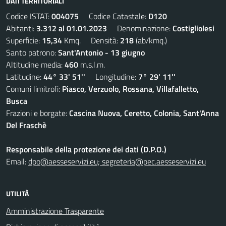
DATI TERRITORIALI
Codice ISTAT:
004075
Codice Catastale:
D120
Abitanti:
3.312 al 01.01.2023
Denominazione:
Costigliolesi
Superficie:
15,34
Kmq. Densità:
218
(ab/kmq.)
Santo patrono:
Sant'Antonio - 13 giugno
Altitudine media:
460
m.s.l.m.
Latitudine:
44° 33' 51''
Longitudine:
7° 29' 11''
Comuni limitrofi:
Piasco, Verzuolo, Rossana, Villafalletto,
Busca
Frazioni e borgate:
Cascina Nuova, Ceretto, Colonia, Sant'Anna
Del Fraschè
Responsabile della protezione dei dati (D.P.O.)
Email:
dpo@aesseservizi.eu; segreteria@pec.aesseservizi.eu
UTILITÀ
Amministrazione Trasparente