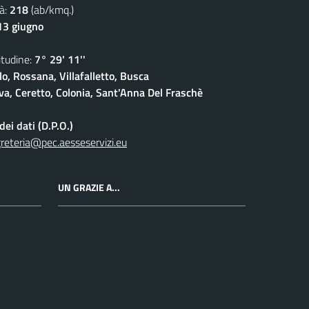
à:
218
(ab/kmq.)
13 giugno
udine:
7° 29' 11''
lo, Rossana, Villafalletto, Busca
a, Ceretto, Colonia, Sant'Anna Del Fraschè
ei dati (D.P.O.)
reteria@pec.aesseservizi.eu
UN GRAZIE A...