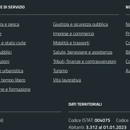
E DI SERVIZIO
N
ra e pesca
Giustizia e sicurezza pubblica
No
e
Imprese e commercio
Pr
e stato civile
Mobilità e trasporti
C
ubblici
Salute, benessere e assistenza
Bi
zioni
Tributi, finanze e contravvenzioni
C
 urbanistica
Turismo
Av
e tempo libero
Vita lavorativa
ne e formazione
DATI TERRITORIALI
N)
Codice ISTAT:
004075
Codice C
Abitanti:
3.312 al 01.01.2023
D