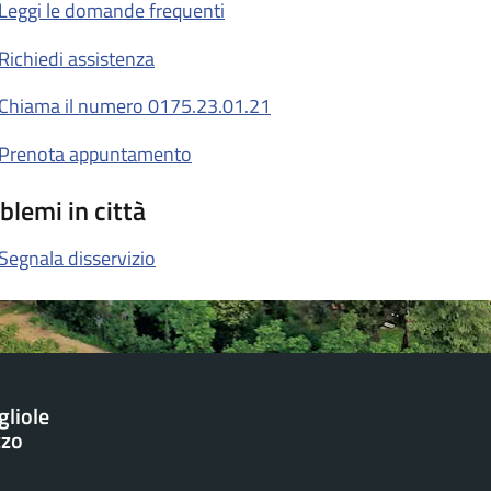
Leggi le domande frequenti
Richiedi assistenza
Chiama il numero 0175.23.01.21
Prenota appuntamento
blemi in città
Segnala disservizio
gliole
zzo