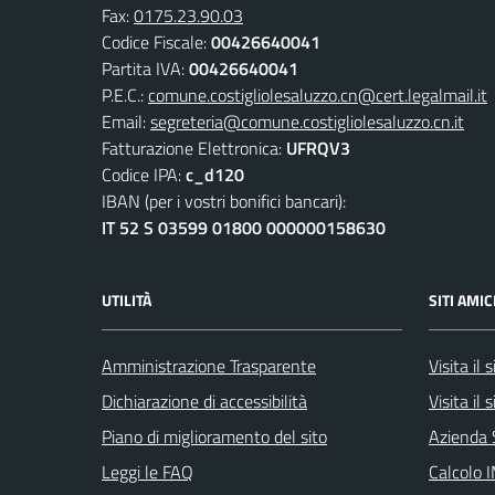
Fax:
0175.23.90.03
Codice Fiscale:
00426640041
Partita IVA:
00426640041
P.E.C.:
comune.costigliolesaluzzo.cn@cert.legalmail.it
Email:
segreteria@comune.costigliolesaluzzo.cn.it
Fatturazione Elettronica:
UFRQV3
Codice IPA:
c_d120
IBAN (per i vostri bonifici bancari):
IT 52 S 03599 01800 000000158630
UTILITÀ
SITI AMIC
Amministrazione Trasparente
Visita il
Dichiarazione di accessibilità
Visita il
Piano di miglioramento del sito
Azienda 
Leggi le FAQ
Calcolo 