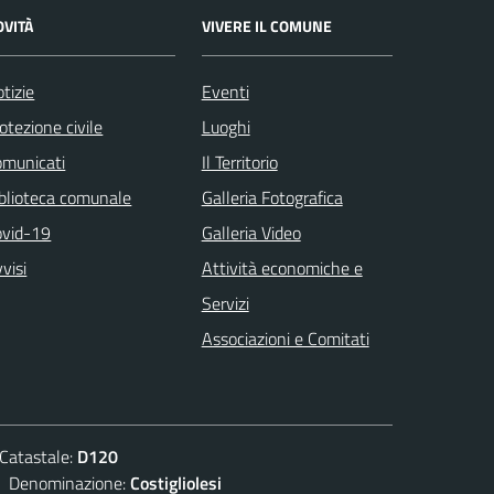
OVITÀ
VIVERE IL COMUNE
tizie
Eventi
otezione civile
Luoghi
omunicati
Il Territorio
blioteca comunale
Galleria Fotografica
ovid-19
Galleria Video
visi
Attività economiche e
Servizi
Associazioni e Comitati
atastale:
D120
enominazione:
Costigliolesi