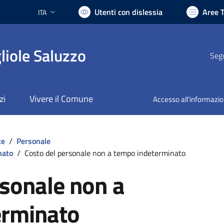
Utenti con dislessia
Aree 
ITA
Lingua attiva:
liole Saluzzo
Segu
zi
Vivere il Comune
Accesso all'informazi
te
/
Personale
nato
/
Costo del personale non a tempo indeterminato
rsonale non a
erminato