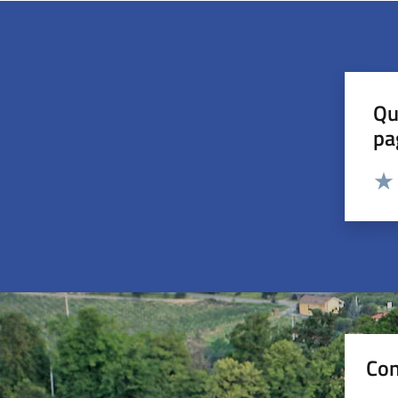
Qu
pa
Valut
Valu
Con