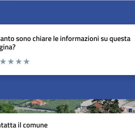
anto sono chiare le informazioni su questa
gina?
a da 1 a 5 stelle la pagina
ta 1 stelle su 5
Valuta 2 stelle su 5
Valuta 3 stelle su 5
Valuta 4 stelle su 5
Valuta 5 stelle su 5
tatta il comune