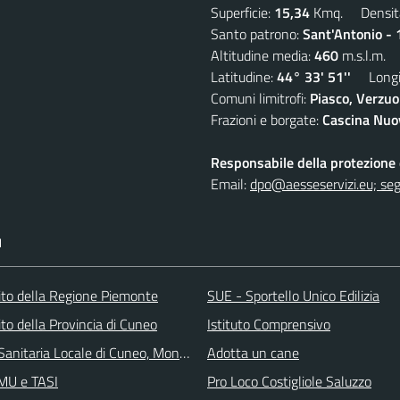
Superficie:
15,34
Kmq. Densit
Santo patrono:
Sant'Antonio - 
Altitudine media:
460
m.s.l.m.
Latitudine:
44° 33' 51''
Longit
Comuni limitrofi:
Piasco, Verzuo
Frazioni e borgate:
Cascina Nuov
Responsabile della protezione d
Email:
dpo@aesseservizi.eu; seg
I
 sito della Regione Piemonte
SUE - Sportello Unico Edilizia
 sito della Provincia di Cuneo
Istituto Comprensivo
Sanitaria Locale di Cuneo, Mondovì e Savigliano
Adotta un cane
IMU e TASI
Pro Loco Costigliole Saluzzo