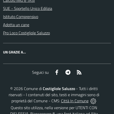
Calcolo IMU e TASI
SUE - Sportello Unico Edilizia
Istituto Comprensivo
Adotta un cane
Pro Loco Costigliole Saluzzo
UN GRAZIE A...
Facebook
Telegram
RSS
Seguici su
©
2026
Comune di
Costigliole Saluzzo
- Tutti i diritti
riservati - I contenuti del sito, testi e immagini sono di
proprietà del Comune - CMS:
Città In Comune
Questo sito utilizza, nella versione per UTENTI CON
DISLESSIA,
Biancoenero ®
, una font italiana ad Alta