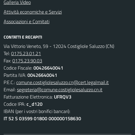
Galleria Video
Attività economiche e Servizi
Associazioni e Comitati
CONTATTI E RECAPITI
Via Vittorio Veneto, 59 - 12024 Costigliole Saluzzo (CN)
Tel:
0175.23.01.21
Fax:
0175.23.90.03
Codice Fiscale:
00426640041
Partita IVA:
00426640041
P.E.C.:
comune.costigliolesaluzzo.cn@cert.legalmail.it
Email:
segreteria@comune.costigliolesaluzzo.cn.it
Fatturazione Elettronica:
UFRQV3
Codice IPA:
c_d120
IBAN (per i vostri bonifici bancari):
IT 52 S 03599 01800 000000158630