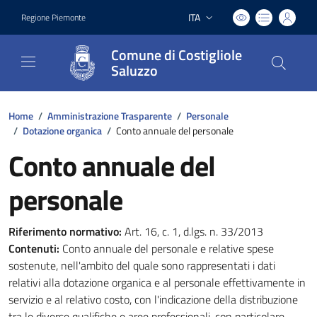
ITA
Regione Piemonte
Lingua attiva:
Comune di Costigliole
Saluzzo
Home
/
Amministrazione Trasparente
/
Personale
/
Dotazione organica
/
Conto annuale del personale
Conto annuale del
personale
Riferimento normativo:
Art. 16, c. 1, d.lgs. n. 33/2013
Contenuti:
Conto annuale del personale e relative spese
sostenute, nell'ambito del quale sono rappresentati i dati
relativi alla dotazione organica e al personale effettivamente in
servizio e al relativo costo, con l'indicazione della distribuzione
tra le diverse qualifiche e aree professionali, con particolare