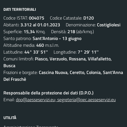
DATI TERRITORIALI
Codice ISTAT:
004075
Codice Catastale:
D120
Abitanti:
3.312 al 01.01.2023
Denominazione:
Costigliolesi
Superficie:
15,34
Kmq. Densità:
218
(ab/kmq.)
Santo patrono:
Sant'Antonio - 13 giugno
Altitudine media:
460
m.s.l.m.
Latitudine:
44° 33' 51''
Longitudine:
7° 29' 11''
Comuni limitrofi:
Piasco, Verzuolo, Rossana, Villafalletto,
Busca
Frazioni e borgate:
Cascina Nuova, Ceretto, Colonia, Sant'Anna
Del Fraschè
Responsabile della protezione dei dati (D.P.O.)
Email:
dpo@aesseservizi.eu; segreteria@pec.aesseservizi.eu
UTILITÀ