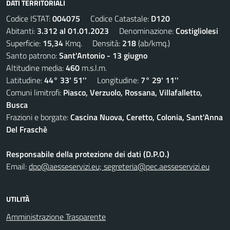
DATI TERRITORIALI
Codice ISTAT:
004075
Codice Catastale:
D120
Abitanti:
3.312 al 01.01.2023
Denominazione:
Costigliolesi
Superficie:
15,34
Kmq. Densità:
218
(ab/kmq.)
Santo patrono:
Sant'Antonio - 13 giugno
Altitudine media:
460
m.s.l.m.
Latitudine:
44° 33' 51''
Longitudine:
7° 29' 11''
Comuni limitrofi:
Piasco, Verzuolo, Rossana, Villafalletto,
Busca
Frazioni e borgate:
Cascina Nuova, Ceretto, Colonia, Sant'Anna
Del Fraschè
Responsabile della protezione dei dati (D.P.O.)
Email:
dpo@aesseservizi.eu; segreteria@pec.aesseservizi.eu
UTILITÀ
Amministrazione Trasparente