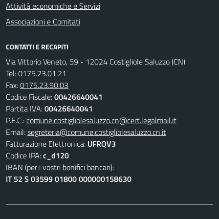
Attività economiche e Servizi
Associazioni e Comitati
CONTATTI E RECAPITI
Via Vittorio Veneto, 59 - 12024 Costigliole Saluzzo (CN)
Tel:
0175.23.01.21
Fax:
0175.23.90.03
Codice Fiscale:
00426640041
Partita IVA:
00426640041
P.E.C.:
comune.costigliolesaluzzo.cn@cert.legalmail.it
Email:
segreteria@comune.costigliolesaluzzo.cn.it
Fatturazione Elettronica:
UFRQV3
Codice IPA:
c_d120
IBAN (per i vostri bonifici bancari):
IT 52 S 03599 01800 000000158630