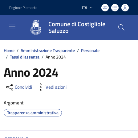
ITA
Regione Piemonte
Lingua attiva:
Comune di Costigliole
Saluzzo
Home
/
Amministrazione Trasparente
/
Personale
/
Tassi di assenza
/
Anno 2024
Anno 2024
Condividi
Vedi azioni
Argomenti
Trasparenza amministrativa