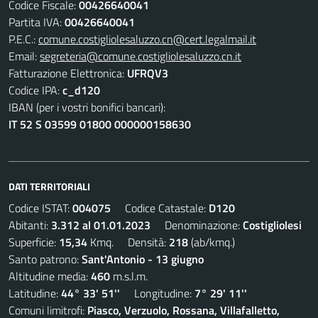
Codice Fiscale:
00426640041
Partita IVA:
00426640041
P.E.C.:
comune.costigliolesaluzzo.cn@cert.legalmail.it
Email:
segreteria@comune.costigliolesaluzzo.cn.it
Fatturazione Elettronica:
UFRQV3
Codice IPA:
c_d120
IBAN (per i vostri bonifici bancari):
IT 52 S 03599 01800 000000158630
DATI TERRITORIALI
Codice ISTAT:
004075
Codice Catastale:
D120
Abitanti:
3.312 al 01.01.2023
Denominazione:
Costigliolesi
Superficie:
15,34
Kmq. Densità:
218
(ab/kmq.)
Santo patrono:
Sant'Antonio - 13 giugno
Altitudine media:
460
m.s.l.m.
Latitudine:
44° 33' 51''
Longitudine:
7° 29' 11''
Comuni limitrofi:
Piasco, Verzuolo, Rossana, Villafalletto,