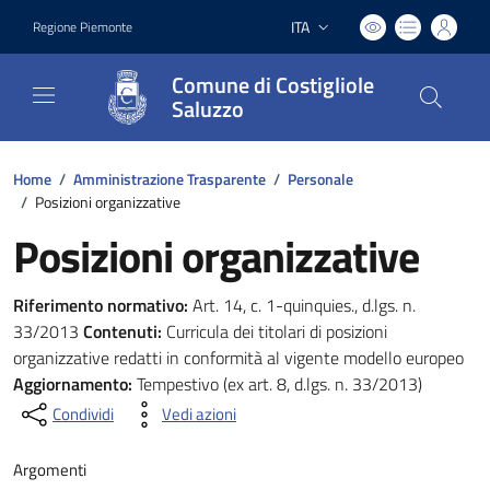
ITA
Regione Piemonte
Lingua attiva:
Comune di Costigliole
Saluzzo
Home
/
Amministrazione Trasparente
/
Personale
/
Posizioni organizzative
Posizioni organizzative
Riferimento normativo:
Art. 14, c. 1-quinquies., d.lgs. n.
33/2013
Contenuti:
Curricula dei titolari di posizioni
organizzative redatti in conformità al vigente modello europeo
Aggiornamento:
Tempestivo (ex art. 8, d.lgs. n. 33/2013)
Condividi
Vedi azioni
Argomenti