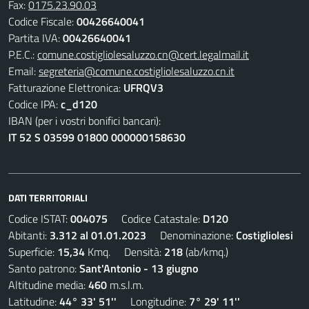
Fax:
0175.23.90.03
Codice Fiscale:
00426640041
Partita IVA:
00426640041
P.E.C.:
comune.costigliolesaluzzo.cn@cert.legalmail.it
Email:
segreteria@comune.costigliolesaluzzo.cn.it
Fatturazione Elettronica:
UFRQV3
Codice IPA:
c_d120
IBAN (per i vostri bonifici bancari):
IT 52 S 03599 01800 000000158630
DATI TERRITORIALI
Codice ISTAT:
004075
Codice Catastale:
D120
Abitanti:
3.312 al 01.01.2023
Denominazione:
Costigliolesi
Superficie:
15,34
Kmq. Densità:
218
(ab/kmq.)
Santo patrono:
Sant'Antonio - 13 giugno
Altitudine media:
460
m.s.l.m.
Latitudine:
44° 33' 51''
Longitudine:
7° 29' 11''