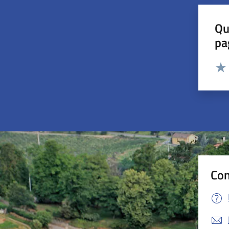
Qu
pa
Valut
Valu
Con