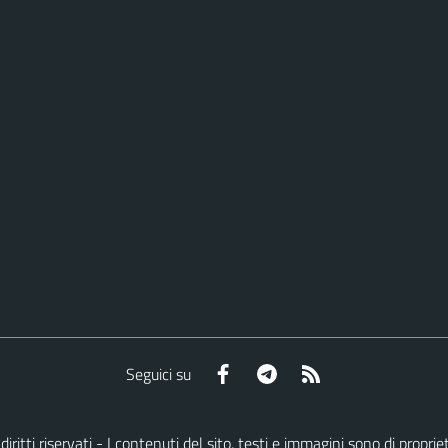
Facebook
Telegram
RSS
Seguici su
i diritti riservati - I contenuti del sito, testi e immagini sono di pro