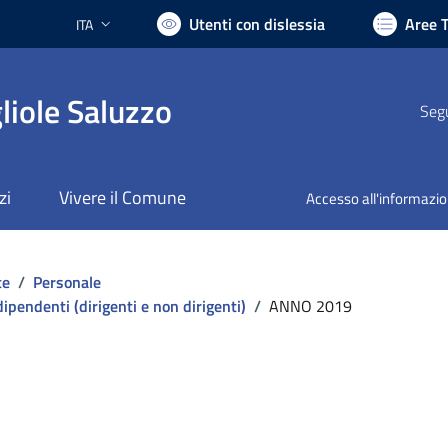
Utenti con dislessia
Aree 
ITA
Lingua attiva:
liole Saluzzo
Segu
zi
Vivere il Comune
Accesso all'informazi
te
/
Personale
 dipendenti (dirigenti e non dirigenti)
/
ANNO 2019