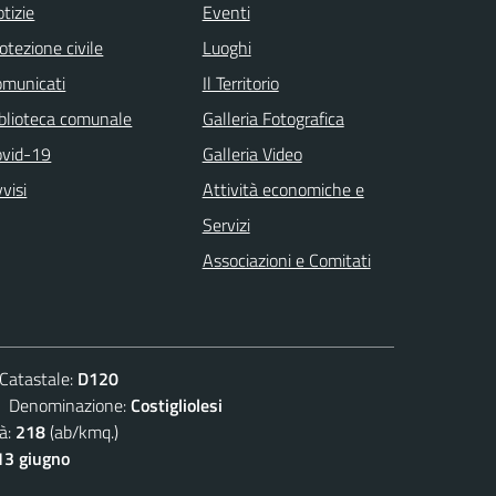
tizie
Eventi
otezione civile
Luoghi
omunicati
Il Territorio
blioteca comunale
Galleria Fotografica
ovid-19
Galleria Video
visi
Attività economiche e
Servizi
Associazioni e Comitati
atastale:
D120
enominazione:
Costigliolesi
à:
218
(ab/kmq.)
13 giugno