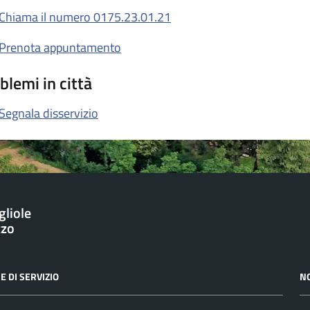
Chiama il numero 0175.23.01.21
Prenota appuntamento
blemi in città
Segnala disservizio
gliole
zzo
E DI SERVIZIO
N