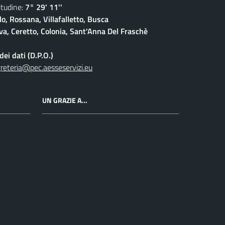
udine:
7° 29' 11''
lo, Rossana, Villafalletto, Busca
a, Ceretto, Colonia, Sant'Anna Del Fraschè
ei dati (D.P.O.)
reteria@pec.aesseservizi.eu
UN GRAZIE A...