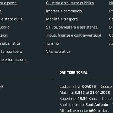
ra e pesca
Giustizia e sicurezza pubblica
No
e
Imprese e commercio
Pr
e stato civile
Mobilità e trasporti
C
ubblici
Salute, benessere e assistenza
Bi
zioni
Tributi, finanze e contravvenzioni
C
 urbanistica
Turismo
Av
e tempo libero
Vita lavorativa
ne e formazione
DATI TERRITORIALI
N)
Codice ISTAT:
004075
Codice C
Abitanti:
3.312 al 01.01.2023
D
Superficie:
15,34
Kmq. Densit
Santo patrono:
Sant'Antonio - 
Altitudine media:
460
m.s.l.m.