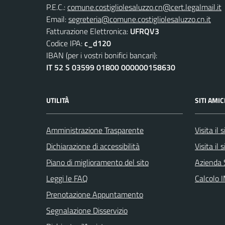
P.E.C.:
comune.costigliolesaluzzo.cn@cert.legalmail.it
Email:
segreteria@comune.costigliolesaluzzo.cn.it
Fatturazione Elettronica:
UFRQV3
Codice IPA:
c_d120
IBAN (per i vostri bonifici bancari):
IT 52 S 03599 01800 000000158630
UTILITÀ
SITI AMIC
Amministrazione Trasparente
Visita il
Dichiarazione di accessibilità
Visita il
Piano di miglioramento del sito
Azienda 
Leggi le FAQ
Calcolo 
Prenotazione Appuntamento
Segnalazione Disservizio