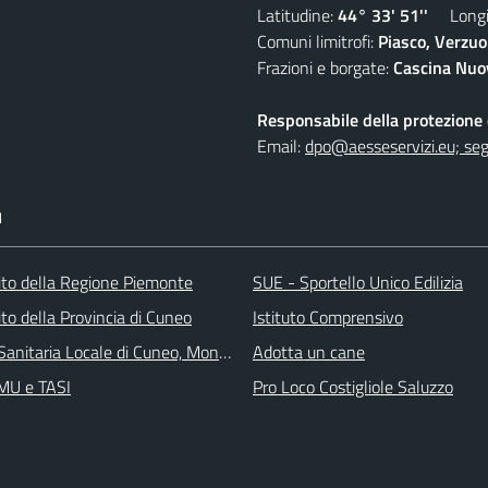
Latitudine:
44° 33' 51''
Longit
Comuni limitrofi:
Piasco, Verzuo
Frazioni e borgate:
Cascina Nuov
Responsabile della protezione d
Email:
dpo@aesseservizi.eu; seg
I
 sito della Regione Piemonte
SUE - Sportello Unico Edilizia
 sito della Provincia di Cuneo
Istituto Comprensivo
Sanitaria Locale di Cuneo, Mondovì e Savigliano
Adotta un cane
IMU e TASI
Pro Loco Costigliole Saluzzo