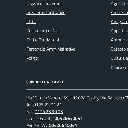
Organi di Governo
Agricoltu
Aree Amministrative
Ambient
Uffici
Anagrafe 
Documenti e Dati
Appalti p
Enti e Fondazioni
Autorizza
Personale Amministrativo
Catasto e
Politici
Cultura 
Educazio
CONTATTI E RECAPITI
Via Vittorio Veneto, 59 - 12024 Costigliole Saluzzo (C
Tel:
0175.23.01.21
Fax:
0175.23.90.03
Codice Fiscale:
00426640041
Partita IVA:
00426640041