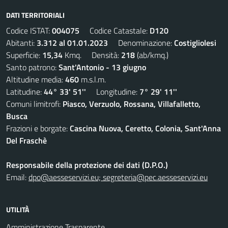
DATI TERRITORIALI
Codice ISTAT:
004075
Codice Catastale:
D120
Abitanti:
3.312 al 01.01.2023
Denominazione:
Costigliolesi
Superficie:
15,34
Kmq. Densità:
218
(ab/kmq.)
Santo patrono:
Sant'Antonio - 13 giugno
Altitudine media:
460
m.s.l.m.
Latitudine:
44° 33' 51''
Longitudine:
7° 29' 11''
Comuni limitrofi:
Piasco, Verzuolo, Rossana, Villafalletto,
Busca
Frazioni e borgate:
Cascina Nuova, Ceretto, Colonia, Sant'Anna
Del Fraschè
Responsabile della protezione dei dati (D.P.O.)
Email:
dpo@aesseservizi.eu; segreteria@pec.aesseservizi.eu
UTILITÀ
Amministrazione Trasparente