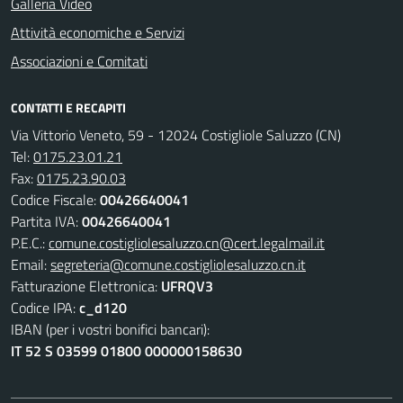
Galleria Video
Attività economiche e Servizi
Associazioni e Comitati
CONTATTI E RECAPITI
Via Vittorio Veneto, 59 - 12024 Costigliole Saluzzo (CN)
Tel:
0175.23.01.21
Fax:
0175.23.90.03
Codice Fiscale:
00426640041
Partita IVA:
00426640041
P.E.C.:
comune.costigliolesaluzzo.cn@cert.legalmail.it
Email:
segreteria@comune.costigliolesaluzzo.cn.it
Fatturazione Elettronica:
UFRQV3
Codice IPA:
c_d120
IBAN (per i vostri bonifici bancari):
IT 52 S 03599 01800 000000158630