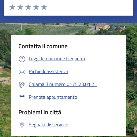
Valuta da 1 a 5 stelle la pagina
Valuta 1 stelle su 5
Valuta 2 stelle su 5
Valuta 3 stelle su 5
Valuta 4 stelle su 5
Valuta 5 stelle su 5
Contatta il comune
Leggi le domande frequenti
Richiedi assistenza
Chiama il numero 0175.23.01.21
Prenota appuntamento
Problemi in città
Segnala disservizio