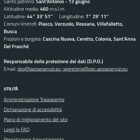
Santo patrono:
Sant'Antonio - 13 giugno
Altitudine media:
460
m.s.l.m.
Latitudine:
44° 33' 51''
Longitudine:
7° 29' 11''
Comuni limitrofi:
Piasco, Verzuolo, Rossana, Villafalletto,
Busca
Frazioni e borgate:
Cascina Nuova, Ceretto, Colonia, Sant'Anna
Del Fraschè
Responsabile della protezione dei dati (D.P.O.)
Email:
dpo@aesseservizi.eu; segreteria@pec.aesseservizi.eu
UTILITÀ
Amministrazione Trasparente
Dichiarazione di accessibilità
Piano di miglioramento del sito
Leggi le FAQ
Prenotazione Appuntamento