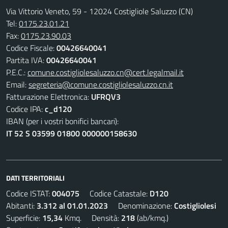
Via Vittorio Veneto, 59 - 12024 Costigliole Saluzzo (CN)
Tel:
0175.23.01.21
Fax:
0175.23.90.03
Codice Fiscale:
00426640041
Partita IVA:
00426640041
P.E.C.:
comune.costigliolesaluzzo.cn@cert.legalmail.it
Email:
segreteria@comune.costigliolesaluzzo.cn.it
Fatturazione Elettronica:
UFRQV3
Codice IPA:
c_d120
IBAN (per i vostri bonifici bancari):
IT 52 S 03599 01800 000000158630
DATI TERRITORIALI
Codice ISTAT:
004075
Codice Catastale:
D120
Abitanti:
3.312 al 01.01.2023
Denominazione:
Costigliolesi
Superficie:
15,34
Kmq. Densità:
218
(ab/kmq.)