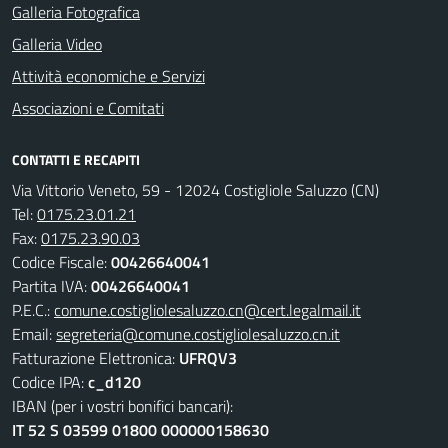
Galleria Fotografica
Galleria Video
Attività economiche e Servizi
Associazioni e Comitati
CONTATTI E RECAPITI
Via Vittorio Veneto, 59 - 12024 Costigliole Saluzzo (CN)
Tel:
0175.23.01.21
Fax:
0175.23.90.03
Codice Fiscale:
00426640041
Partita IVA:
00426640041
P.E.C.:
comune.costigliolesaluzzo.cn@cert.legalmail.it
Email:
segreteria@comune.costigliolesaluzzo.cn.it
Fatturazione Elettronica:
UFRQV3
Codice IPA:
c_d120
IBAN (per i vostri bonifici bancari):
IT 52 S 03599 01800 000000158630