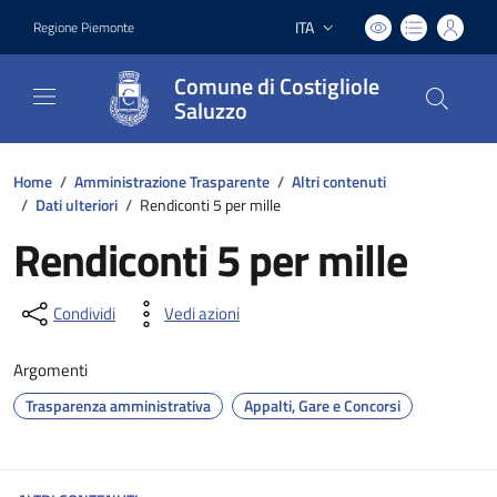
ITA
Regione Piemonte
Lingua attiva:
Comune di Costigliole
Saluzzo
Home
/
Amministrazione Trasparente
/
Altri contenuti
/
Dati ulteriori
/
Rendiconti 5 per mille
Rendiconti 5 per mille
Condividi
Vedi azioni
Argomenti
Trasparenza amministrativa
Appalti, Gare e Concorsi