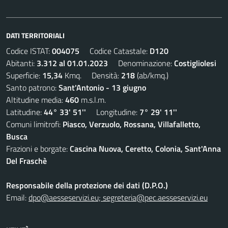
DATI TERRITORIALI
Codice ISTAT:
004075
Codice Catastale:
D120
Abitanti:
3.312 al 01.01.2023
Denominazione:
Costigliolesi
Superficie:
15,34
Kmq. Densità:
218
(ab/kmq.)
Santo patrono:
Sant'Antonio - 13 giugno
Altitudine media:
460
m.s.l.m.
Latitudine:
44° 33' 51''
Longitudine:
7° 29' 11''
Comuni limitrofi:
Piasco, Verzuolo, Rossana, Villafalletto,
Busca
Frazioni e borgate:
Cascina Nuova, Ceretto, Colonia, Sant'Anna
Del Fraschè
Responsabile della protezione dei dati (D.P.O.)
Email:
dpo@aesseservizi.eu; segreteria@pec.aesseservizi.eu