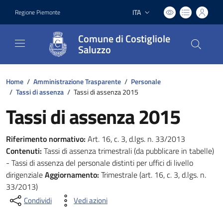
ITA
Regione Piemonte
Lingua attiva:
Comune di Costigliole
Saluzzo
Home
/
Amministrazione Trasparente
/
Personale
/
Tassi di assenza
/
Tassi di assenza 2015
Tassi di assenza 2015
Riferimento normativo:
Art. 16, c. 3, d.lgs. n. 33/2013
Contenuti:
Tassi di assenza trimestrali (da pubblicare in tabelle)
- Tassi di assenza del personale distinti per uffici di livello
dirigenziale
Aggiornamento:
Trimestrale (art. 16, c. 3, d.lgs. n.
33/2013)
Condividi
Vedi azioni