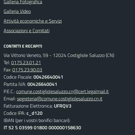
Galleria Fotografica
Galleria Video
Attività economiche e Servizi
Associazioni e Comitati
CONTATTI E RECAPITI
Via Vittorio Veneto, 59 - 12024 Costigliole Saluzzo (CN)
Tel:
0175.23.01.21
Fax:
0175.23.90.03
Codice Fiscale:
00426640041
Partita IVA:
00426640041
P.E.C.:
comune.costigliolesaluzzo.cn@cert.legalmail.it
Email:
segreteria@comune.costigliolesaluzzo.cn.it
Fatturazione Elettronica:
UFRQV3
Codice IPA:
c_d120
IBAN (per i vostri bonifici bancari):
IT 52 S 03599 01800 000000158630