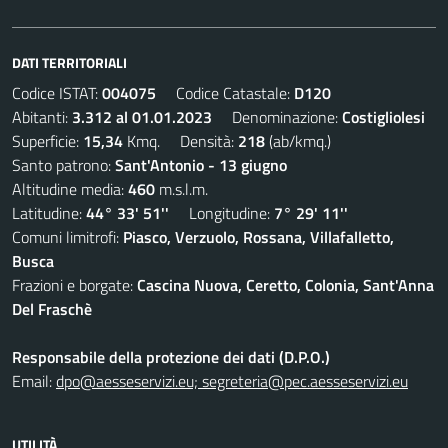
DATI TERRITORIALI
Codice ISTAT:
004075
Codice Catastale:
D120
Abitanti:
3.312 al 01.01.2023
Denominazione:
Costigliolesi
Superficie:
15,34
Kmq. Densità:
218
(ab/kmq.)
Santo patrono:
Sant'Antonio - 13 giugno
Altitudine media:
460
m.s.l.m.
Latitudine:
44° 33' 51''
Longitudine:
7° 29' 11''
Comuni limitrofi:
Piasco, Verzuolo, Rossana, Villafalletto,
Busca
Frazioni e borgate:
Cascina Nuova, Ceretto, Colonia, Sant'Anna
Del Fraschè
Responsabile della protezione dei dati (D.P.O.)
Email:
dpo@aesseservizi.eu; segreteria@pec.aesseservizi.eu
UTILITÀ