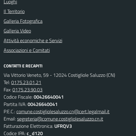
Luoghi
Il Territorio
Galleria Fotografica
Galleria Video
Attività economiche e Servizi
Associazioni e Comitati
CONTATTI E RECAPITI
Via Vittorio Veneto, 59 - 12024 Costigliole Saluzzo (CN)
Tel:
0175.23.01.21
Fax:
0175.23.90.03
Codice Fiscale:
00426640041
Partita IVA:
00426640041
P.E.C.:
comune.costigliolesaluzzo.cn@cert.legalmail.it
Email:
segreteria@comune.costigliolesaluzzo.cn.it
Fatturazione Elettronica:
UFRQV3
Codice IPA:
c_d120