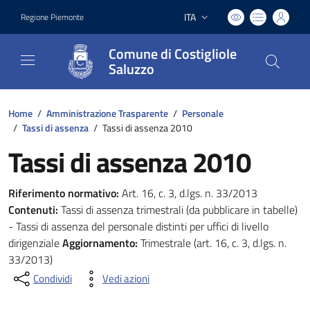
ITA
Regione Piemonte
Lingua attiva:
Comune di Costigliole
Saluzzo
Home
/
Amministrazione Trasparente
/
Personale
/
Tassi di assenza
/
Tassi di assenza 2010
Tassi di assenza 2010
Riferimento normativo:
Art. 16, c. 3, d.lgs. n. 33/2013
Contenuti:
Tassi di assenza trimestrali (da pubblicare in tabelle)
- Tassi di assenza del personale distinti per uffici di livello
dirigenziale
Aggiornamento:
Trimestrale (art. 16, c. 3, d.lgs. n.
33/2013)
Condividi
Vedi azioni