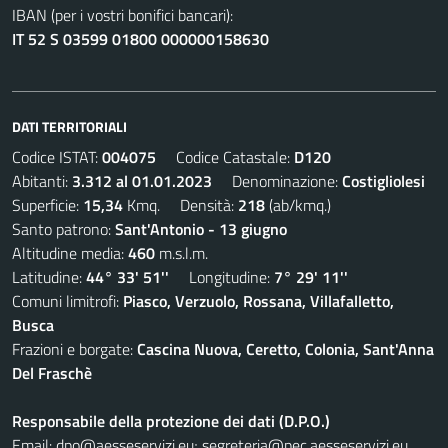
IBAN (per i vostri bonifici bancari):
IT 52 S 03599 01800 000000158630
DATI TERRITORIALI
Codice ISTAT:
004075
Codice Catastale:
D120
Abitanti:
3.312 al 01.01.2023
Denominazione:
Costigliolesi
Superficie:
15,34
Kmq. Densità:
218
(ab/kmq.)
Santo patrono:
Sant'Antonio - 13 giugno
Altitudine media:
460
m.s.l.m.
Latitudine:
44° 33' 51''
Longitudine:
7° 29' 11''
Comuni limitrofi:
Piasco, Verzuolo, Rossana, Villafalletto,
Busca
Frazioni e borgate:
Cascina Nuova, Ceretto, Colonia, Sant'Anna
Del Fraschè
Responsabile della protezione dei dati (D.P.O.)
Email:
dpo@aesseservizi.eu; segreteria@pec.aesseservizi.eu