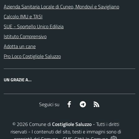
Azienda Sanitaria Locale di Cuneo, Mondovì e Savigliano
Calcolo IMU e TASI
SUE - Sportello Unico Edilizia
Istituto Comprensivo
Adotta un cane
Pro Loco Costigliole Saluzzo
UN GRAZIE A...
Facebook
Telegram
RSS
Seguici su
©
2026
Comune di
Costigliole Saluzzo
- Tutti i diritti
riservati - I contenuti del sito, testi e immagini sono di
proprietà del Comune - CMS:
Città In Comune