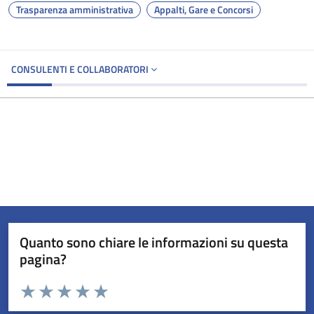
Trasparenza amministrativa
Appalti, Gare e Concorsi
CONSULENTI E COLLABORATORI
Quanto sono chiare le informazioni su questa
pagina?
Valuta da 1 a 5 stelle la pagina
Valuta 1 stelle su 5
Valuta 2 stelle su 5
Valuta 3 stelle su 5
Valuta 4 stelle su 5
Valuta 5 stelle su 5