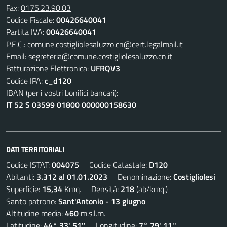
Fax:
0175.23.90.03
Codice Fiscale:
00426640041
Partita IVA:
00426640041
P.E.C.:
comune.costigliolesaluzzo.cn@cert.legalmail.it
Email:
segreteria@comune.costigliolesaluzzo.cn.it
Fatturazione Elettronica:
UFRQV3
Codice IPA:
c_d120
IBAN (per i vostri bonifici bancari):
IT 52 S 03599 01800 000000158630
DATI TERRITORIALI
Codice ISTAT:
004075
Codice Catastale:
D120
Abitanti:
3.312 al 01.01.2023
Denominazione:
Costigliolesi
Superficie:
15,34
Kmq. Densità:
218
(ab/kmq.)
Santo patrono:
Sant'Antonio - 13 giugno
Altitudine media:
460
m.s.l.m.
Latitudine:
44° 33' 51''
Longitudine:
7° 29' 11''