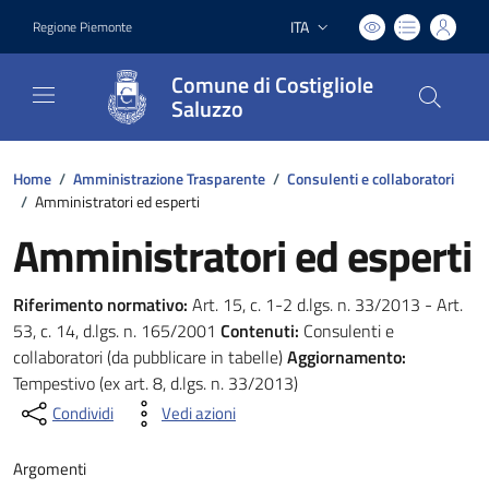
ITA
Regione Piemonte
Lingua attiva:
Comune di Costigliole
Saluzzo
Home
/
Amministrazione Trasparente
/
Consulenti e collaboratori
/
Amministratori ed esperti
Amministratori ed esperti
Riferimento normativo:
Art. 15, c. 1-2 d.lgs. n. 33/2013 - Art.
53, c. 14, d.lgs. n. 165/2001
Contenuti:
Consulenti e
collaboratori (da pubblicare in tabelle)
Aggiornamento:
Tempestivo (ex art. 8, d.lgs. n. 33/2013)
Condividi
Vedi azioni
Argomenti