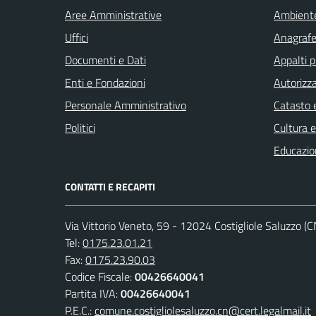
Aree Amministrative
Ambient
Uffici
Anagrafe 
Documenti e Dati
Appalti p
Enti e Fondazioni
Autorizza
Personale Amministrativo
Catasto e
Politici
Cultura 
Educazio
CONTATTI E RECAPITI
Via Vittorio Veneto, 59 - 12024 Costigliole Saluzzo (C
Tel:
0175.23.01.21
Fax:
0175.23.90.03
Codice Fiscale:
00426640041
Partita IVA:
00426640041
P.E.C.:
comune.costigliolesaluzzo.cn@cert.legalmail.it