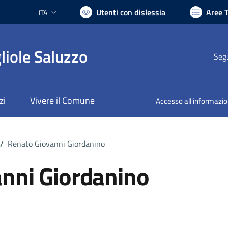
Utenti con dislessia
Aree 
ITA
Lingua attiva:
liole Saluzzo
Segu
zi
Vivere il Comune
Accesso all'informazi
/
Renato Giovanni Giordanino
nni Giordanino