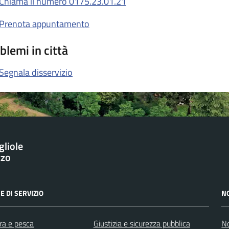
Chiama il numero 0175.23.01.21
Prenota appuntamento
blemi in città
Segnala disservizio
gliole
zzo
E DI SERVIZIO
N
ra e pesca
Giustizia e sicurezza pubblica
No