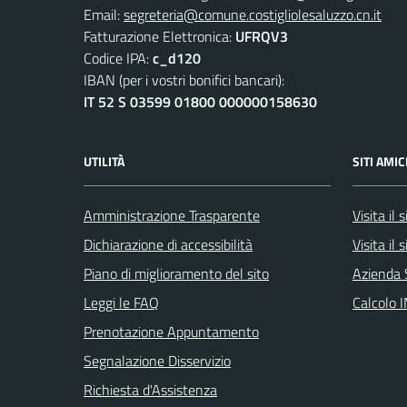
Email:
segreteria@comune.costigliolesaluzzo.cn.it
Fatturazione Elettronica:
UFRQV3
Codice IPA:
c_d120
IBAN (per i vostri bonifici bancari):
IT 52 S 03599 01800 000000158630
UTILITÀ
SITI AMIC
Amministrazione Trasparente
Visita il
Dichiarazione di accessibilità
Visita il
Piano di miglioramento del sito
Azienda 
Leggi le FAQ
Calcolo 
Prenotazione Appuntamento
Segnalazione Disservizio
Richiesta d'Assistenza