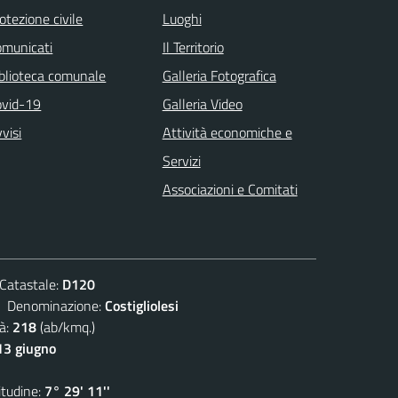
otezione civile
Luoghi
omunicati
Il Territorio
blioteca comunale
Galleria Fotografica
ovid-19
Galleria Video
visi
Attività economiche e
Servizi
Associazioni e Comitati
atastale:
D120
enominazione:
Costigliolesi
à:
218
(ab/kmq.)
13 giugno
udine:
7° 29' 11''