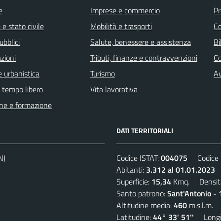
e
Imprese e commercio
Pr
e stato civile
Mobilità e trasporti
C
ubblici
Salute, benessere e assistenza
Bi
zioni
Tributi, finanze e contravvenzioni
C
 urbanistica
Turismo
Av
e tempo libero
Vita lavorativa
ne e formazione
DATI TERRITORIALI
N)
Codice ISTAT:
004075
Codice C
Abitanti:
3.312 al 01.01.2023
D
Superficie:
15,34
Kmq. Densit
Santo patrono:
Sant'Antonio - 
Altitudine media:
460
m.s.l.m.
Latitudine:
44° 33' 51''
Longit