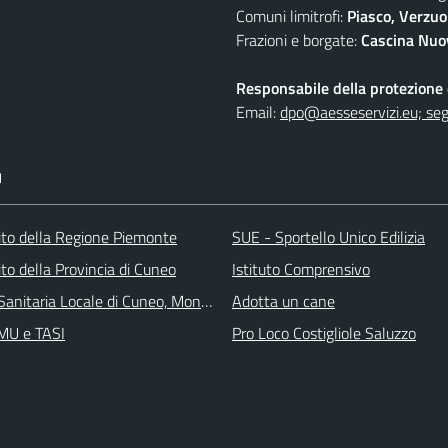
Comuni limitrofi:
Piasco, Verzuo
Frazioni e borgate:
Cascina Nuov
Responsabile della protezione d
Email:
dpo@aesseservizi.eu; seg
I
 sito della Regione Piemonte
SUE - Sportello Unico Edilizia
 sito della Provincia di Cuneo
Istituto Comprensivo
Sanitaria Locale di Cuneo, Mondovì e Savigliano
Adotta un cane
IMU e TASI
Pro Loco Costigliole Saluzzo