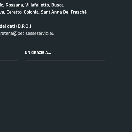
lo, Rossana, Villafalletto, Busca
a, Ceretto, Colonia, Sant'Anna Del Fraschè
ei dati (D.P.O.)
reteria@pec.aesseservizi.eu
UN GRAZIE A...