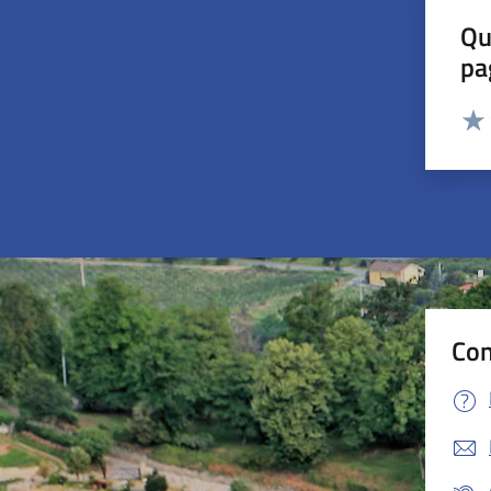
Qu
pa
Valut
Valu
Con