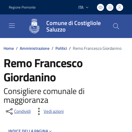
ITA
Regione Piemonte
Lingua attiva:
Comune di Costigliole
Saluzzo
Home
/
Amministrazione
/
Politici
/
Remo Francesco Giordanino
Remo Francesco
Giordanino
Consigliere comunale di
maggioranza
Condividi
Vedi azioni
INDICE DELLA PAGINA