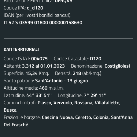
Fatturazione Elettronica:
UFRQV3
Codice IPA:
c_d120
IBAN (per i vostri bonifici bancari):
IT 52 S 03599 01800 000000158630
DATI TERRITORIALI
Codice ISTAT:
004075
Codice Catastale:
D120
Abitanti:
3.312 al 01.01.2023
Denominazione:
Costigliolesi
Superficie:
15,34
Kmq. Densità:
218
(ab/kmq.)
Santo patrono:
Sant'Antonio - 13 giugno
Altitudine media:
460
m.s.l.m.
Latitudine:
44° 33' 51''
Longitudine:
7° 29' 11''
Comuni limitrofi:
Piasco, Verzuolo, Rossana, Villafalletto,
Busca
Frazioni e borgate:
Cascina Nuova, Ceretto, Colonia, Sant'Anna
Del Fraschè