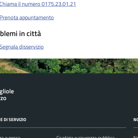
Chiama il numero 0175.23.01.21
Prenota appuntamento
blemi in città
Segnala disservizio
gliole
zzo
E DI SERVIZIO
N
ra e pesca
Giustizia e sicurezza pubblica
No