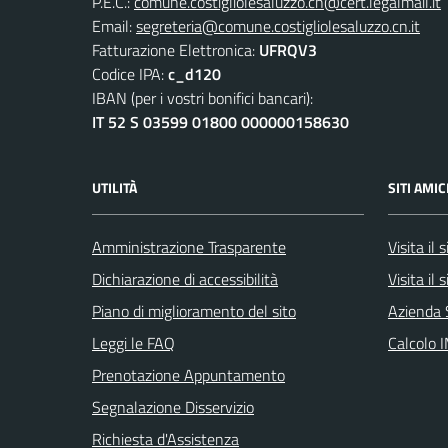
P.E.C.:
comune.costigliolesaluzzo.cn@cert.legalmail.it
Email:
segreteria@comune.costigliolesaluzzo.cn.it
Fatturazione Elettronica:
UFRQV3
Codice IPA:
c_d120
IBAN (per i vostri bonifici bancari):
IT 52 S 03599 01800 000000158630
UTILITÀ
SITI AMIC
Amministrazione Trasparente
Visita il
Dichiarazione di accessibilità
Visita il
Piano di miglioramento del sito
Azienda 
Leggi le FAQ
Calcolo 
Prenotazione Appuntamento
Segnalazione Disservizio
Richiesta d'Assistenza