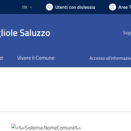
Utenti con dislessia
Aree 
ITA
Lingua attiva:
liole Saluzzo
Segu
zi
Vivere il Comune
Accesso all'informazi