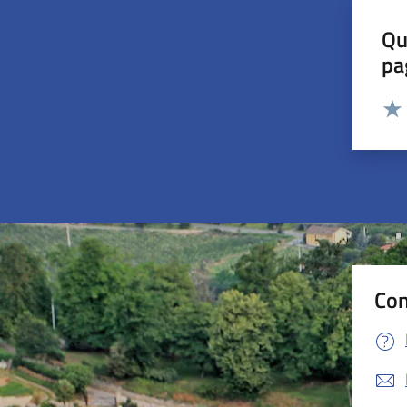
Qu
pa
Valut
Valu
Con