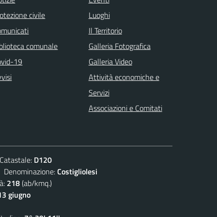
otezione civile
Luoghi
omunicati
Il Territorio
blioteca comunale
Galleria Fotografica
ovid-19
Galleria Video
visi
Attività economiche e
Servizi
Associazioni e Comitati
atastale:
D120
enominazione:
Costigliolesi
à:
218
(ab/kmq.)
13 giugno