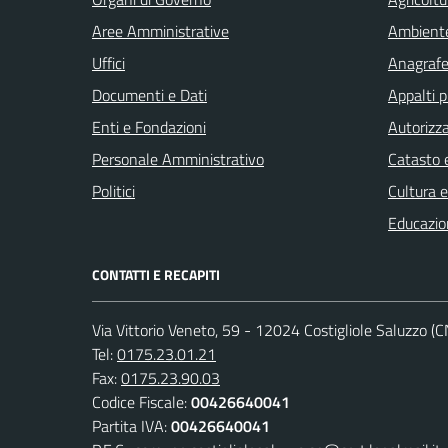
Aree Amministrative
Ambient
Uffici
Anagrafe 
Documenti e Dati
Appalti p
Enti e Fondazioni
Autorizza
Personale Amministrativo
Catasto e
Politici
Cultura 
Educazio
CONTATTI E RECAPITI
Via Vittorio Veneto, 59 - 12024 Costigliole Saluzzo (C
Tel:
0175.23.01.21
Fax:
0175.23.90.03
Codice Fiscale:
00426640041
Partita IVA:
00426640041