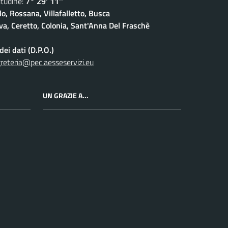
udine:
7° 29' 11''
lo, Rossana, Villafalletto, Busca
a, Ceretto, Colonia, Sant'Anna Del Fraschè
ei dati (D.P.O.)
reteria@pec.aesseservizi.eu
UN GRAZIE A...