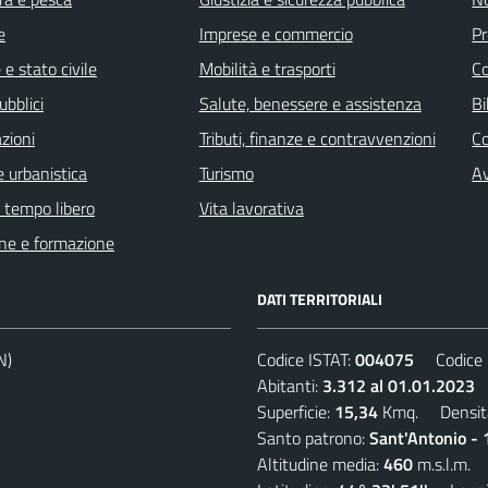
e
Imprese e commercio
Pr
e stato civile
Mobilità e trasporti
C
ubblici
Salute, benessere e assistenza
Bi
zioni
Tributi, finanze e contravvenzioni
C
 urbanistica
Turismo
Av
e tempo libero
Vita lavorativa
ne e formazione
DATI TERRITORIALI
N)
Codice ISTAT:
004075
Codice C
Abitanti:
3.312 al 01.01.2023
D
Superficie:
15,34
Kmq. Densit
Santo patrono:
Sant'Antonio - 
Altitudine media:
460
m.s.l.m.