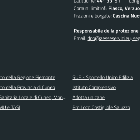
Latitudine:
44° 33' 51''
Longit
Comuni limitrofi:
Piasco, Verzuo
Frazioni e borgate:
Cascina Nuov
Responsabile della protezione d
Email:
dpo@aesseservizi.eu; seg
I
 sito della Regione Piemonte
SUE - Sportello Unico Edilizia
 sito della Provincia di Cuneo
Istituto Comprensivo
Sanitaria Locale di Cuneo, Mondovì e Savigliano
Adotta un cane
IMU e TASI
Pro Loco Costigliole Saluzzo