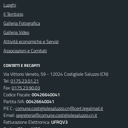
Luoghi
Il Territorio
Galleria Fotografica
Galleria Video
Attività economiche e Servizi
Associazioni e Comitati
CONTATTI E RECAPITI
Via Vittorio Veneto, 59 - 12024 Costigliole Saluzzo (CN)
Tel:
0175.23.01.21
Fax:
0175.23.90.03
Codice Fiscale:
00426640041
Partita IVA:
00426640041
P.E.C.:
comune.costigliolesaluzzo.cn@cert.legalmail.it
Email:
segreteria@comune.costigliolesaluzzo.cn.it
Fatturazione Elettronica:
UFRQV3