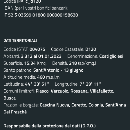
Codice IPA:
c_d120
IBAN (per i vostri bonifici bancari):
IT 52 S 03599 01800 000000158630
DATI TERRITORIALI
Codice ISTAT:
004075
Codice Catastale:
D120
Abitanti:
3.312 al 01.01.2023
Denominazione:
Costigliolesi
Superficie:
15,34
Kmq. Densità:
218
(ab/kmq.)
Santo patrono:
Sant'Antonio - 13 giugno
Altitudine media:
460
m.s.l.m.
Latitudine:
44° 33' 51''
Longitudine:
7° 29' 11''
Comuni limitrofi:
Piasco, Verzuolo, Rossana, Villafalletto,
Busca
Frazioni e borgate:
Cascina Nuova, Ceretto, Colonia, Sant'Anna
Del Fraschè
Responsabile della protezione dei dati (D.P.O.)