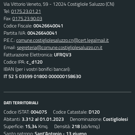
Via Vittorio Veneto, 59 - 12024 Costigliole Saluzzo (CN)
Tel:
0175.23.01.21
Fax:
0175.23.90.03
Codice Fiscale:
00426640041
Partita IVA:
00426640041
P.E.C.:
comune.costigliolesaluzzo.cn@cert.legalmail.it
Email:
segreteria@comune.costigliolesaluzzo.cn.it
Fatturazione Elettronica:
UFRQV3
Codice IPA:
c_d120
IBAN (per i vostri bonifici bancari):
IT 52 S 03599 01800 000000158630
DATI TERRITORIALI
Codice ISTAT:
004075
Codice Catastale:
D120
Abitanti:
3.312 al 01.01.2023
Denominazione:
Costigliolesi
Superficie:
15,34
Kmq. Densità:
218
(ab/kmq.)
Santo patrono:
Sant'Antonio - 13 giugno