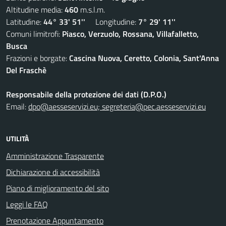
Altitudine media:
460
m.s.l.m.
Latitudine:
44° 33' 51''
Longitudine:
7° 29' 11''
Comuni limitrofi:
Piasco, Verzuolo, Rossana, Villafalletto,
Busca
Frazioni e borgate:
Cascina Nuova, Ceretto, Colonia, Sant'Anna
Del Fraschè
Responsabile della protezione dei dati (D.P.O.)
Email:
dpo@aesseservizi.eu; segreteria@pec.aesseservizi.eu
UTILITÀ
Amministrazione Trasparente
Dichiarazione di accessibilità
Piano di miglioramento del sito
Leggi le FAQ
Prenotazione Appuntamento