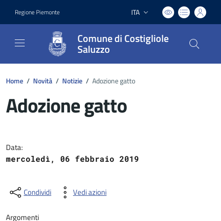
ITA
Regione Piemonte
Lingua attiva:
Comune di Costigliole
Saluzzo
Home
/
Novità
/
Notizie
/
Adozione gatto
Adozione gatto
Dettagli del documento
Data:
mercoledì, 06 febbraio 2019
Condividi
Vedi azioni
Argomenti