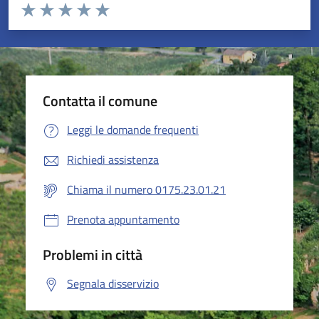
Valuta da 1 a 5 stelle la pagina
Valuta 1 stelle su 5
Valuta 2 stelle su 5
Valuta 3 stelle su 5
Valuta 4 stelle su 5
Valuta 5 stelle su 5
Contatta il comune
Leggi le domande frequenti
Richiedi assistenza
Chiama il numero 0175.23.01.21
Prenota appuntamento
Problemi in città
Segnala disservizio