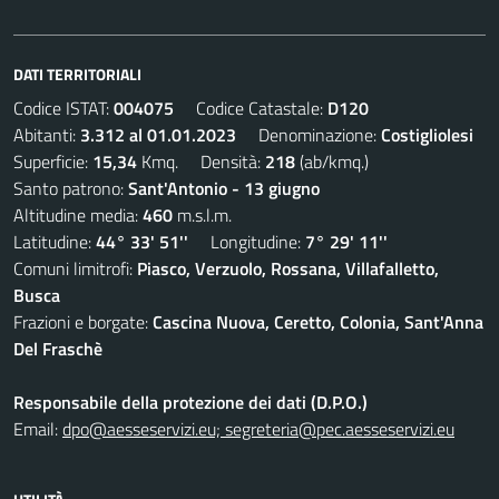
DATI TERRITORIALI
Codice ISTAT:
004075
Codice Catastale:
D120
Abitanti:
3.312 al 01.01.2023
Denominazione:
Costigliolesi
Superficie:
15,34
Kmq. Densità:
218
(ab/kmq.)
Santo patrono:
Sant'Antonio - 13 giugno
Altitudine media:
460
m.s.l.m.
Latitudine:
44° 33' 51''
Longitudine:
7° 29' 11''
Comuni limitrofi:
Piasco, Verzuolo, Rossana, Villafalletto,
Busca
Frazioni e borgate:
Cascina Nuova, Ceretto, Colonia, Sant'Anna
Del Fraschè
Responsabile della protezione dei dati (D.P.O.)
Email:
dpo@aesseservizi.eu; segreteria@pec.aesseservizi.eu