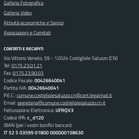
Galleria Fotografica
Galleria Video
Attività economiche e Servizi
Associazioni e Comitati
CONTATTI E RECAPITI
Via Vittorio Veneto, 59 - 12024 Costigliole Saluzzo (CN)
Tel:
0175.23.01.21
Fax:
0175.23.90.03
Codice Fiscale:
00426640041
Partita IVA:
00426640041
P.E.C.:
comune.costigliolesaluzzo.cn@cert.legalmail.it
Email:
segreteria@comune.costigliolesaluzzo.cn.it
Fatturazione Elettronica:
UFRQV3
Codice IPA:
c_d120
IBAN (per i vostri bonifici bancari):
IT 52 S 03599 01800 000000158630