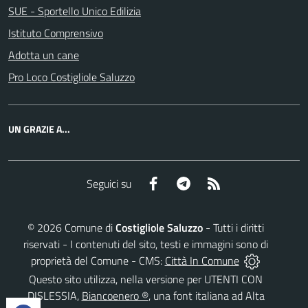
SUE - Sportello Unico Edilizia
Istituto Comprensivo
Adotta un cane
Pro Loco Costigliole Saluzzo
UN GRAZIE A...
Facebook
Telegram
RSS
Seguici su
©
2026
Comune di
Costigliole Saluzzo
- Tutti i diritti
riservati - I contenuti del sito, testi e immagini sono di
proprietà del Comune - CMS:
Città In Comune
Questo sito utilizza, nella versione per UTENTI CON
DISLESSIA,
Biancoenero ®
, una font italiana ad Alta