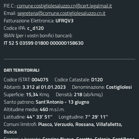
P.E.C.:
comune.costigliolesaluzzo.cn@cert.legalmail.it
Email:
segreteria@comune.costigliolesaluzzo.cn.it
Fatturazione Elettronica:
UFRQV3
Codice IPA:
c_d120
IBAN (per i vostri bonifici bancari):
IT 52 S 03599 01800 000000158630
DATI TERRITORIALI
Codice ISTAT:
004075
Codice Catastale:
D120
Abitanti:
3.312 al 01.01.2023
Denominazione:
Costigliolesi
Superficie:
15,34
Kmq. Densità:
218
(ab/kmq.)
Santo patrono:
Sant'Antonio - 13 giugno
Altitudine media:
460
m.s.l.m.
Latitudine:
44° 33' 51''
Longitudine:
7° 29' 11''
Comuni limitrofi:
Piasco, Verzuolo, Rossana, Villafalletto,
Busca