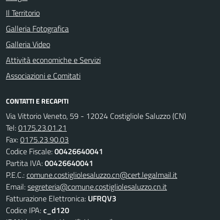
Il Territorio
Galleria Fotografica
Galleria Video
Attività economiche e Servizi
Associazioni e Comitati
CONTATTI E RECAPITI
Via Vittorio Veneto, 59 - 12024 Costigliole Saluzzo (CN)
Tel:
0175.23.01.21
Fax:
0175.23.90.03
Codice Fiscale:
00426640041
Partita IVA:
00426640041
P.E.C.:
comune.costigliolesaluzzo.cn@cert.legalmail.it
Email:
segreteria@comune.costigliolesaluzzo.cn.it
Fatturazione Elettronica:
UFRQV3
Codice IPA:
c_d120