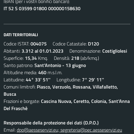
IBAN (per i vostri bonifici bancari):
IT 52 S 03599 01800 000000158630
DATI TERRITORIALI
Codice ISTAT:
004075
Codice Catastale:
D120
Abitanti:
3.312 al 01.01.2023
Denominazione:
Costigliolesi
Superficie:
15,34
Kmq. Densità:
218
(ab/kmq.)
Santo patrono:
Sant'Antonio - 13 giugno
Altitudine media:
460
m.s.l.m.
Latitudine:
44° 33' 51''
Longitudine:
7° 29' 11''
Comuni limitrofi:
Piasco, Verzuolo, Rossana, Villafalletto,
Busca
Frazioni e borgate:
Cascina Nuova, Ceretto, Colonia, Sant'Anna
Del Fraschè
Responsabile della protezione dei dati (D.P.O.)
Email:
dpo@aesseservizi.eu; segreteria@pec.aesseservizi.eu