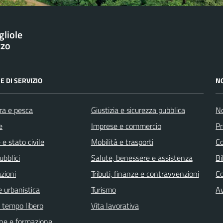
gliole
zzo
E DI SERVIZIO
N
ra e pesca
Giustizia e sicurezza pubblica
No
e
Imprese e commercio
Pr
e stato civile
Mobilità e trasporti
C
ubblici
Salute, benessere e assistenza
Bi
zioni
Tributi, finanze e contravvenzioni
C
 urbanistica
Turismo
Av
e tempo libero
Vita lavorativa
ne e formazione