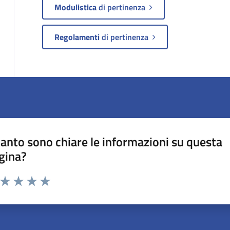
Modulistica
di pertinenza
Regolamenti
di pertinenza
anto sono chiare le informazioni su questa
gina?
a da 1 a 5 stelle la pagina
ta 1 stelle su 5
Valuta 2 stelle su 5
Valuta 3 stelle su 5
Valuta 4 stelle su 5
Valuta 5 stelle su 5