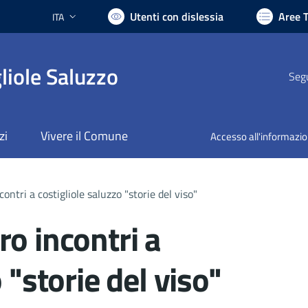
Utenti con dislessia
Aree 
ITA
Lingua attiva:
liole Saluzzo
Segu
zi
Vivere il Comune
Accesso all'informazi
ontri a costigliole saluzzo "storie del viso"
o incontri a
 "storie del viso"