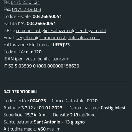
Tel:
0175.23.01.21
Fax:
0175.23.90.03
Codice Fiscale:
00426640041
Partita IVA:
00426640041
P.E.C.:
comune.costigliolesaluzzo.cn@cert.legalmail.it
Email:
segreteria@comune.costigliolesaluzzo.cn.it
Fatturazione Elettronica:
UFRQV3
Codice IPA:
c_d120
IBAN (per i vostri bonifici bancari):
IT 52 S 03599 01800 000000158630
DATI TERRITORIALI
Codice ISTAT:
004075
Codice Catastale:
D120
Abitanti:
3.312 al 01.01.2023
Denominazione:
Costigliolesi
Superficie:
15,34
Kmq. Densità:
218
(ab/kmq.)
Santo patrono:
Sant'Antonio - 13 giugno
Altitudine media:
460
m.s.l.m.