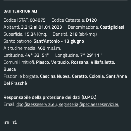
DATI TERRITORIALI
Codice ISTAT:
004075
Codice Catastale:
D120
Abitanti:
3.312 al 01.01.2023
Denominazione:
Costigliolesi
Superficie:
15,34
Kmq. Densità:
218
(ab/kmq.)
Santo patrono:
Sant'Antonio - 13 giugno
Altitudine media:
460
m.s.l.m.
Latitudine:
44° 33' 51''
Longitudine:
7° 29' 11''
Comuni limitrofi:
Piasco, Verzuolo, Rossana, Villafalletto,
Busca
Frazioni e borgate:
Cascina Nuova, Ceretto, Colonia, Sant'Anna
Del Fraschè
Responsabile della protezione dei dati (D.P.O.)
Email:
dpo@aesseservizi.eu; segreteria@pec.aesseservizi.eu
UTILITÀ