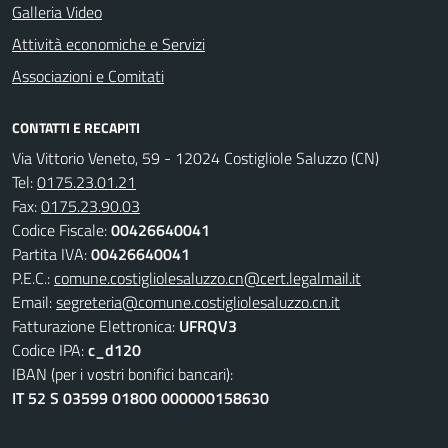
Galleria Video
Attività economiche e Servizi
Associazioni e Comitati
CONTATTI E RECAPITI
Via Vittorio Veneto, 59 - 12024 Costigliole Saluzzo (CN)
Tel:
0175.23.01.21
Fax:
0175.23.90.03
Codice Fiscale:
00426640041
Partita IVA:
00426640041
P.E.C.:
comune.costigliolesaluzzo.cn@cert.legalmail.it
Email:
segreteria@comune.costigliolesaluzzo.cn.it
Fatturazione Elettronica:
UFRQV3
Codice IPA:
c_d120
IBAN (per i vostri bonifici bancari):
IT 52 S 03599 01800 000000158630