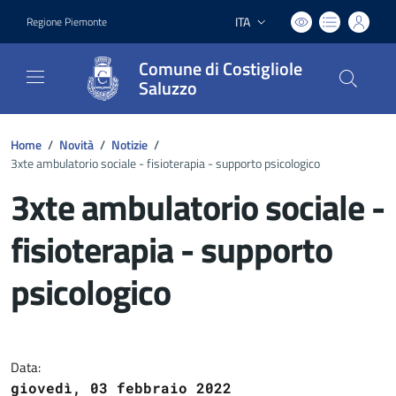
ITA
Regione Piemonte
Lingua attiva:
Comune di Costigliole
Saluzzo
Home
/
Novità
/
Notizie
/
3xte ambulatorio sociale - fisioterapia - supporto psicologico
3xte ambulatorio sociale -
fisioterapia - supporto
psicologico
Dettagli del documento
Data:
giovedì, 03 febbraio 2022