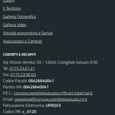
Luoghi
Il Territorio
Galleria Fotografica
Galleria Video
Attività economiche e Servizi
Associazioni e Comitati
CONTATTI E RECAPITI
Via Vittorio Veneto, 59 - 12024 Costigliole Saluzzo (CN)
Tel:
0175.23.01.21
Fax:
0175.23.90.03
Codice Fiscale:
00426640041
Partita IVA:
00426640041
P.E.C.:
comune.costigliolesaluzzo.cn@cert.legalmail.it
Email:
segreteria@comune.costigliolesaluzzo.cn.it
Fatturazione Elettronica:
UFRQV3
Codice IPA:
c_d120