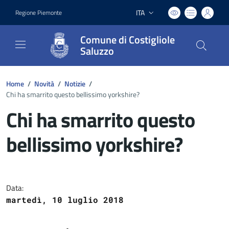
ITA
Regione Piemonte
Lingua attiva:
Comune di Costigliole
Saluzzo
Home
/
Novità
/
Notizie
/
Chi ha smarrito questo bellissimo yorkshire?
Chi ha smarrito questo
bellissimo yorkshire?
Dettagli del documento
Data:
martedì, 10 luglio 2018