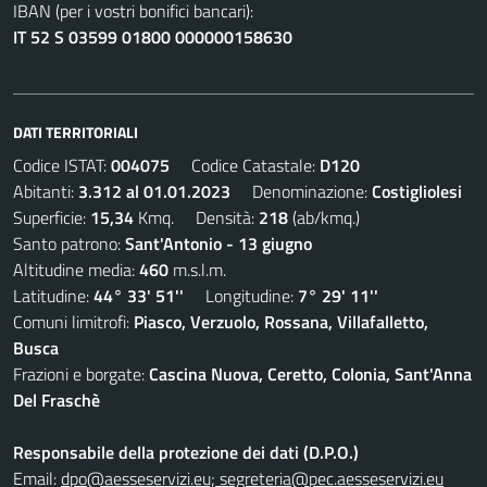
IBAN (per i vostri bonifici bancari):
IT 52 S 03599 01800 000000158630
DATI TERRITORIALI
Codice ISTAT:
004075
Codice Catastale:
D120
Abitanti:
3.312 al 01.01.2023
Denominazione:
Costigliolesi
Superficie:
15,34
Kmq. Densità:
218
(ab/kmq.)
Santo patrono:
Sant'Antonio - 13 giugno
Altitudine media:
460
m.s.l.m.
Latitudine:
44° 33' 51''
Longitudine:
7° 29' 11''
Comuni limitrofi:
Piasco, Verzuolo, Rossana, Villafalletto,
Busca
Frazioni e borgate:
Cascina Nuova, Ceretto, Colonia, Sant'Anna
Del Fraschè
Responsabile della protezione dei dati (D.P.O.)
Email:
dpo@aesseservizi.eu; segreteria@pec.aesseservizi.eu