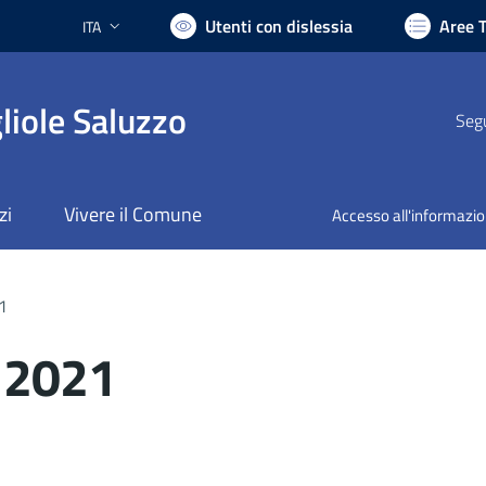
Utenti con dislessia
Aree 
ITA
Lingua attiva:
liole Saluzzo
Segu
zi
Vivere il Comune
Accesso all'informazi
1
o 2021
nto