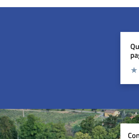
Qu
pa
Valut
Valu
Con