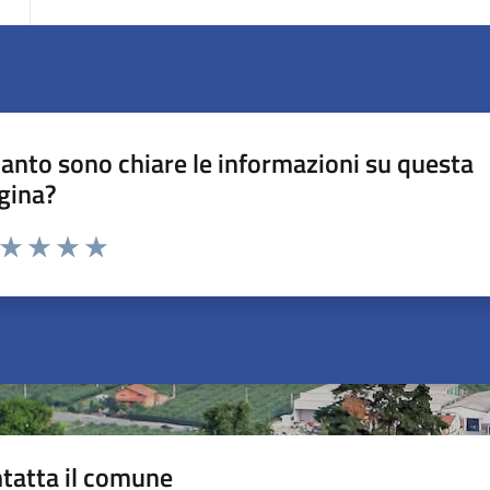
anto sono chiare le informazioni su questa
gina?
a da 1 a 5 stelle la pagina
ta 1 stelle su 5
Valuta 2 stelle su 5
Valuta 3 stelle su 5
Valuta 4 stelle su 5
Valuta 5 stelle su 5
tatta il comune