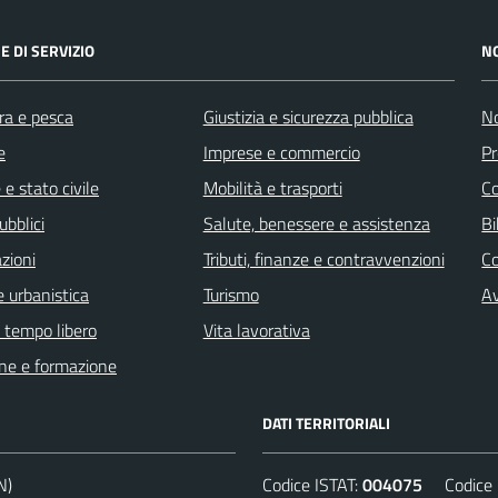
E DI SERVIZIO
N
ra e pesca
Giustizia e sicurezza pubblica
No
e
Imprese e commercio
Pr
e stato civile
Mobilità e trasporti
C
ubblici
Salute, benessere e assistenza
Bi
zioni
Tributi, finanze e contravvenzioni
C
 urbanistica
Turismo
Av
e tempo libero
Vita lavorativa
ne e formazione
DATI TERRITORIALI
N)
Codice ISTAT:
004075
Codice C