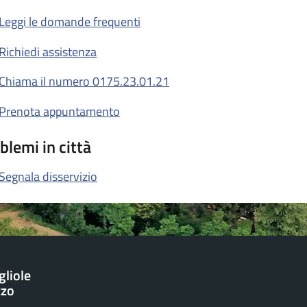
Leggi le domande frequenti
Richiedi assistenza
Chiama il numero 0175.23.01.21
Prenota appuntamento
blemi in città
Segnala disservizio
gliole
zzo