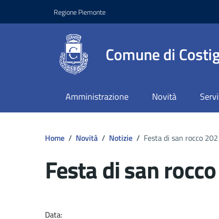
Regione Piemonte
Comune di Costig
Amministrazione
Novità
Servi
Home
/
Novità
/
Notizie
/
Festa di san rocco 202
Festa di san rocc
Dettagli del docume
Data: