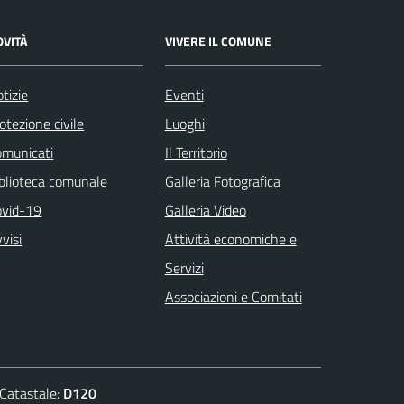
OVITÀ
VIVERE IL COMUNE
tizie
Eventi
otezione civile
Luoghi
omunicati
Il Territorio
blioteca comunale
Galleria Fotografica
ovid-19
Galleria Video
visi
Attività economiche e
Servizi
Associazioni e Comitati
atastale:
D120