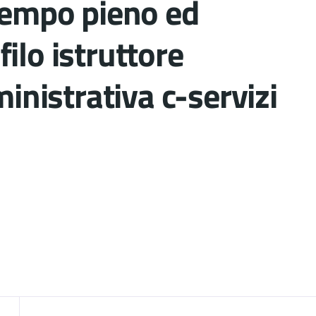
 tempo pieno ed
ilo istruttore
istrativa c-servizi
nto