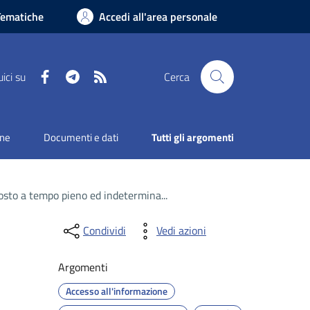
Tematiche
Accedi all'area personale
Facebook
Telegram
RSS
ici su
Cerca
one
Documenti e dati
Tutti gli argomenti
posto a tempo pieno ed indetermina...
Condividi
Vedi azioni
Argomenti
Accesso all'informazione