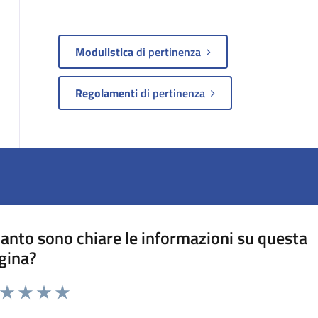
Modulistica
di pertinenza
Regolamenti
di pertinenza
anto sono chiare le informazioni su questa
gina?
a da 1 a 5 stelle la pagina
ta 1 stelle su 5
Valuta 2 stelle su 5
Valuta 3 stelle su 5
Valuta 4 stelle su 5
Valuta 5 stelle su 5