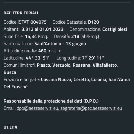
DATI TERRITORIALI
Codice ISTAT:
004075
Codice Catastale:
D120
Abitanti:
3.312 al 01.01.2023
Denominazione:
Costigliolesi
Superficie:
15,34
Kmq. Densità:
218
(ab/kmq.)
Santo patrono:
Sant'Antonio - 13 giugno
Altitudine media:
460
m.s.l.m.
Latitudine:
44° 33' 51''
Longitudine:
7° 29' 11''
Comuni limitrofi:
Piasco, Verzuolo, Rossana, Villafalletto,
Busca
Frazioni e borgate:
Cascina Nuova, Ceretto, Colonia, Sant'Anna
Del Fraschè
Responsabile della protezione dei dati (D.P.O.)
Email:
dpo@aesseservizi.eu; segreteria@pec.aesseservizi.eu
UTILITÀ