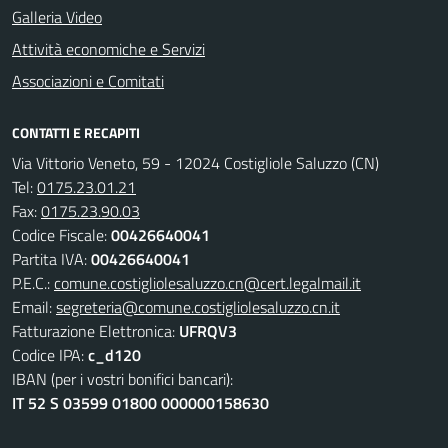
Galleria Video
Attività economiche e Servizi
Associazioni e Comitati
CONTATTI E RECAPITI
Via Vittorio Veneto, 59 - 12024 Costigliole Saluzzo (CN)
Tel:
0175.23.01.21
Fax:
0175.23.90.03
Codice Fiscale:
00426640041
Partita IVA:
00426640041
P.E.C.:
comune.costigliolesaluzzo.cn@cert.legalmail.it
Email:
segreteria@comune.costigliolesaluzzo.cn.it
Fatturazione Elettronica:
UFRQV3
Codice IPA:
c_d120
IBAN (per i vostri bonifici bancari):
IT 52 S 03599 01800 000000158630