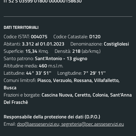
IT 52 S 03599 01800 000000158630
DATI TERRITORIALI
Codice ISTAT:
004075
Codice Catastale:
D120
Abitanti:
3.312 al 01.01.2023
Denominazione:
Costigliolesi
Superficie:
15,34
Kmq. Densità:
218
(ab/kmq.)
Santo patrono:
Sant'Antonio - 13 giugno
Altitudine media:
460
m.s.l.m.
Latitudine:
44° 33' 51''
Longitudine:
7° 29' 11''
Comuni limitrofi:
Piasco, Verzuolo, Rossana, Villafalletto,
Busca
Frazioni e borgate:
Cascina Nuova, Ceretto, Colonia, Sant'Anna
Del Fraschè
Responsabile della protezione dei dati (D.P.O.)
Email:
dpo@aesseservizi.eu; segreteria@pec.aesseservizi.eu