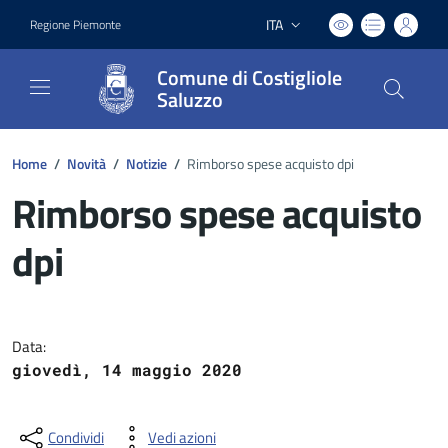
ITA
Regione Piemonte
Lingua attiva:
Comune di Costigliole
Saluzzo
Home
/
Novità
/
Notizie
/
Rimborso spese acquisto dpi
Rimborso spese acquisto
dpi
Dettagli del documento
Data:
giovedì, 14 maggio 2020
Condividi
Vedi azioni