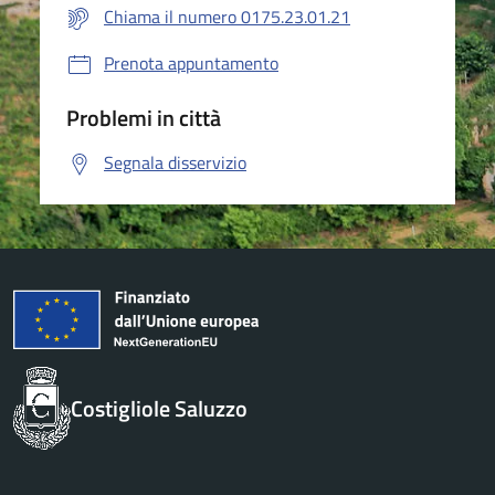
Chiama il numero 0175.23.01.21
Prenota appuntamento
Problemi in città
Segnala disservizio
Costigliole Saluzzo