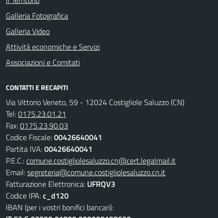
Il Territorio
Galleria Fotografica
Galleria Video
Attività economiche e Servizi
Associazioni e Comitati
CONTATTI E RECAPITI
Via Vittorio Veneto, 59 - 12024 Costigliole Saluzzo (CN)
Tel:
0175.23.01.21
Fax:
0175.23.90.03
Codice Fiscale:
00426640041
Partita IVA:
00426640041
P.E.C.:
comune.costigliolesaluzzo.cn@cert.legalmail.it
Email:
segreteria@comune.costigliolesaluzzo.cn.it
Fatturazione Elettronica:
UFRQV3
Codice IPA:
c_d120
IBAN (per i vostri bonifici bancari):