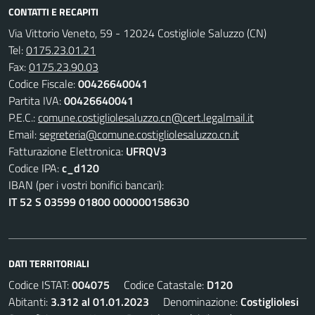
CONTATTI E RECAPITI
Via Vittorio Veneto, 59 - 12024 Costigliole Saluzzo (CN)
Tel:
0175.23.01.21
Fax:
0175.23.90.03
Codice Fiscale:
00426640041
Partita IVA:
00426640041
P.E.C.:
comune.costigliolesaluzzo.cn@cert.legalmail.it
Email:
segreteria@comune.costigliolesaluzzo.cn.it
Fatturazione Elettronica:
UFRQV3
Codice IPA:
c_d120
IBAN (per i vostri bonifici bancari):
IT 52 S 03599 01800 000000158630
DATI TERRITORIALI
Codice ISTAT:
004075
Codice Catastale:
D120
Abitanti:
3.312 al 01.01.2023
Denominazione:
Costigliolesi