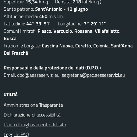
Superficie:
15,34
Kmq. Densità:
218
(ab/kmq.)
Santo patrono:
Sant'Antonio - 13 giugno
Altitudine media:
460
m.s.l.m.
Latitudine:
44° 33' 51''
Longitudine:
7° 29' 11''
Comuni limitrofi:
Piasco, Verzuolo, Rossana, Villafalletto,
Busca
Frazioni e borgate:
Cascina Nuova, Ceretto, Colonia, Sant'Anna
Del Fraschè
Responsabile della protezione dei dati (D.P.O.)
Email:
dpo@aesseservizi.eu; segreteria@pec.aesseservizi.eu
UTILITÀ
Amministrazione Trasparente
Dichiarazione di accessibilità
Piano di miglioramento del sito
Leggi le FAQ