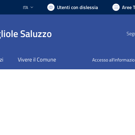
Utenti con dislessia
Aree 
ITA
Lingua attiva:
liole Saluzzo
Segu
zi
Vivere il Comune
Accesso all'informazi
nto