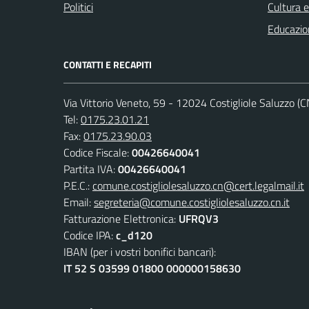
Politici
Cultura 
Educazio
CONTATTI E RECAPITI
Via Vittorio Veneto, 59 - 12024 Costigliole Saluzzo (C
Tel:
0175.23.01.21
Fax:
0175.23.90.03
Codice Fiscale:
00426640041
Partita IVA:
00426640041
P.E.C.:
comune.costigliolesaluzzo.cn@cert.legalmail.it
Email:
segreteria@comune.costigliolesaluzzo.cn.it
Fatturazione Elettronica:
UFRQV3
Codice IPA:
c_d120
IBAN (per i vostri bonifici bancari):
IT 52 S 03599 01800 000000158630