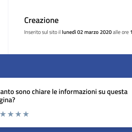
Creazione
Inserito sul sito il
lunedì 02 marzo 2020
alle ore
anto sono chiare le informazioni su questa
gina?
a da 1 a 5 stelle la pagina
ta 1 stelle su 5
Valuta 2 stelle su 5
Valuta 3 stelle su 5
Valuta 4 stelle su 5
Valuta 5 stelle su 5