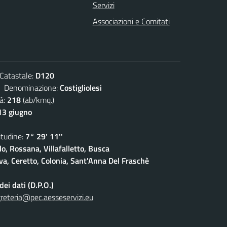
Servizi
Associazioni e Comitati
atastale:
D120
enominazione:
Costigliolesi
à:
218
(ab/kmq.)
13 giugno
udine:
7° 29' 11''
lo, Rossana, Villafalletto, Busca
a, Ceretto, Colonia, Sant'Anna Del Fraschè
ei dati (D.P.O.)
reteria@pec.aesseservizi.eu