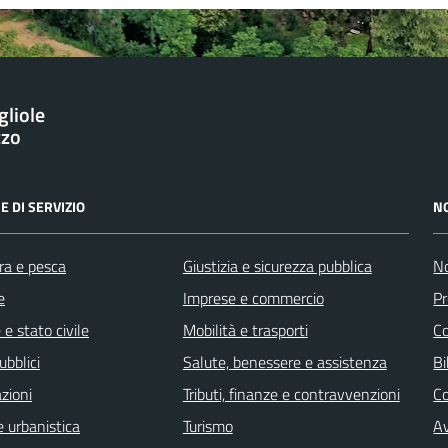
gliole
zzo
E DI SERVIZIO
N
ra e pesca
Giustizia e sicurezza pubblica
No
e
Imprese e commercio
Pr
e stato civile
Mobilità e trasporti
C
ubblici
Salute, benessere e assistenza
Bi
zioni
Tributi, finanze e contravvenzioni
C
 urbanistica
Turismo
Av