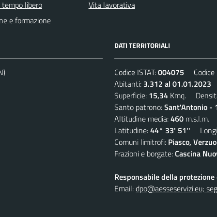
e tempo libero
Vita lavorativa
ne e formazione
DATI TERRITORIALI
N)
Codice ISTAT:
004075
Codice C
Abitanti:
3.312 al 01.01.2023
D
Superficie:
15,34
Kmq. Densit
Santo patrono:
Sant'Antonio - 
Altitudine media:
460
m.s.l.m.
Latitudine:
44° 33' 51''
Longit
Comuni limitrofi:
Piasco, Verzuo
Frazioni e borgate:
Cascina Nuov
Responsabile della protezione d
Email:
dpo@aesseservizi.eu; seg