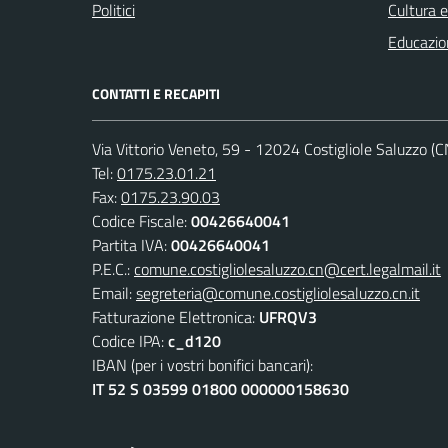
Politici
Cultura 
Educazio
CONTATTI E RECAPITI
Via Vittorio Veneto, 59 - 12024 Costigliole Saluzzo (C
Tel:
0175.23.01.21
Fax:
0175.23.90.03
Codice Fiscale:
00426640041
Partita IVA:
00426640041
P.E.C.:
comune.costigliolesaluzzo.cn@cert.legalmail.it
Email:
segreteria@comune.costigliolesaluzzo.cn.it
Fatturazione Elettronica:
UFRQV3
Codice IPA:
c_d120
IBAN (per i vostri bonifici bancari):
IT 52 S 03599 01800 000000158630