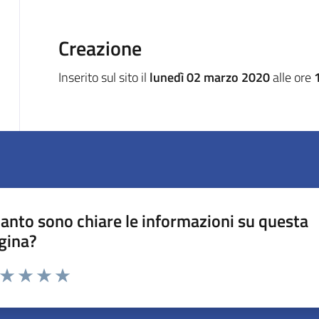
Creazione
Inserito sul sito il
lunedì 02 marzo 2020
alle ore
anto sono chiare le informazioni su questa
gina?
a da 1 a 5 stelle la pagina
ta 1 stelle su 5
Valuta 2 stelle su 5
Valuta 3 stelle su 5
Valuta 4 stelle su 5
Valuta 5 stelle su 5