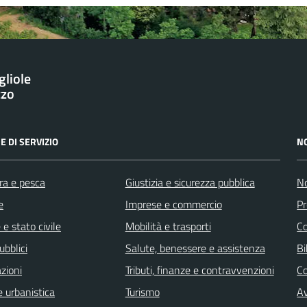
gliole
zzo
E DI SERVIZIO
N
ra e pesca
Giustizia e sicurezza pubblica
No
e
Imprese e commercio
Pr
e stato civile
Mobilità e trasporti
C
ubblici
Salute, benessere e assistenza
Bi
zioni
Tributi, finanze e contravvenzioni
C
 urbanistica
Turismo
Av