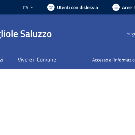
Utenti con dislessia
Aree 
ITA
Lingua attiva:
liole Saluzzo
Segu
zi
Vivere il Comune
Accesso all'informazi
nto