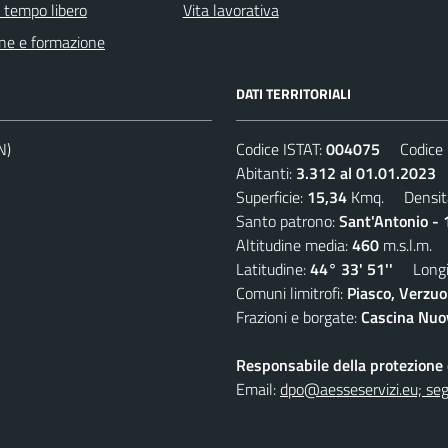
e tempo libero
Vita lavorativa
ne e formazione
DATI TERRITORIALI
N)
Codice ISTAT:
004075
Codice C
Abitanti:
3.312 al 01.01.2023
D
Superficie:
15,34
Kmq. Densit
Santo patrono:
Sant'Antonio - 
Altitudine media:
460
m.s.l.m.
Latitudine:
44° 33' 51''
Longit
Comuni limitrofi:
Piasco, Verzuo
Frazioni e borgate:
Cascina Nuov
Responsabile della protezione d
Email:
dpo@aesseservizi.eu; seg