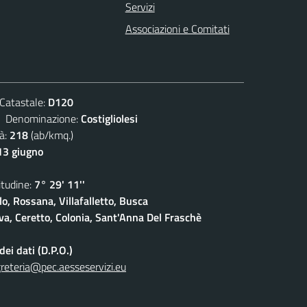
Servizi
Associazioni e Comitati
atastale:
D120
enominazione:
Costigliolesi
à:
218
(ab/kmq.)
13 giugno
udine:
7° 29' 11''
lo, Rossana, Villafalletto, Busca
a, Ceretto, Colonia, Sant'Anna Del Fraschè
ei dati (D.P.O.)
reteria@pec.aesseservizi.eu