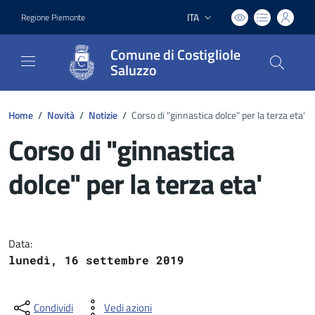
ITA
Regione Piemonte
Lingua attiva:
Comune di Costigliole
Saluzzo
Home
/
Novità
/
Notizie
/
Corso di "ginnastica dolce" per la terza eta'
Corso di "ginnastica
dolce" per la terza eta'
Dettagli del documento
Data:
lunedì, 16 settembre 2019
Condividi
Vedi azioni