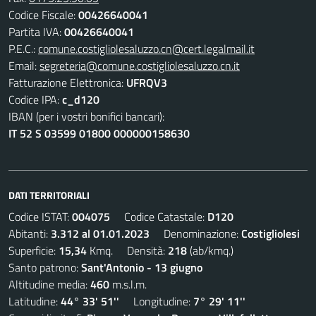
Codice Fiscale:
00426640041
Partita IVA:
00426640041
P.E.C.:
comune.costigliolesaluzzo.cn@cert.legalmail.it
Email:
segreteria@comune.costigliolesaluzzo.cn.it
Fatturazione Elettronica:
UFRQV3
Codice IPA:
c_d120
IBAN (per i vostri bonifici bancari):
IT 52 S 03599 01800 000000158630
DATI TERRITORIALI
Codice ISTAT:
004075
Codice Catastale:
D120
Abitanti:
3.312 al 01.01.2023
Denominazione:
Costigliolesi
Superficie:
15,34
Kmq. Densità:
218
(ab/kmq.)
Santo patrono:
Sant'Antonio - 13 giugno
Altitudine media:
460
m.s.l.m.
Latitudine:
44° 33' 51''
Longitudine:
7° 29' 11''