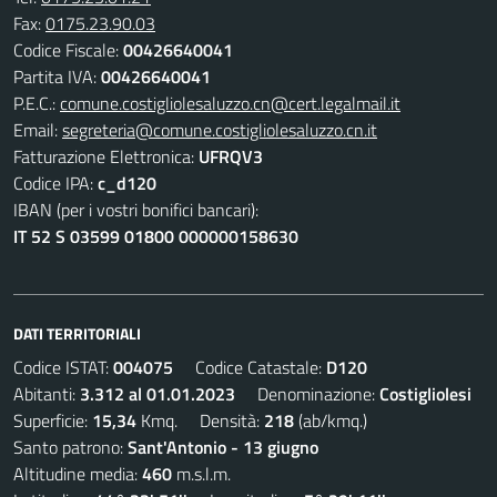
Fax:
0175.23.90.03
Codice Fiscale:
00426640041
Partita IVA:
00426640041
P.E.C.:
comune.costigliolesaluzzo.cn@cert.legalmail.it
Email:
segreteria@comune.costigliolesaluzzo.cn.it
Fatturazione Elettronica:
UFRQV3
Codice IPA:
c_d120
IBAN (per i vostri bonifici bancari):
IT 52 S 03599 01800 000000158630
DATI TERRITORIALI
Codice ISTAT:
004075
Codice Catastale:
D120
Abitanti:
3.312 al 01.01.2023
Denominazione:
Costigliolesi
Superficie:
15,34
Kmq. Densità:
218
(ab/kmq.)
Santo patrono:
Sant'Antonio - 13 giugno
Altitudine media:
460
m.s.l.m.