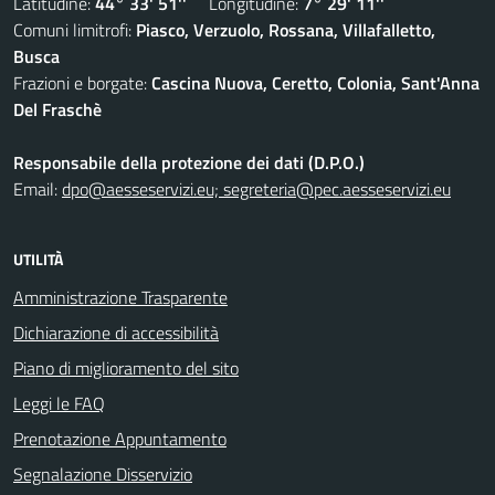
Latitudine:
44° 33' 51''
Longitudine:
7° 29' 11''
Comuni limitrofi:
Piasco, Verzuolo, Rossana, Villafalletto,
Busca
Frazioni e borgate:
Cascina Nuova, Ceretto, Colonia, Sant'Anna
Del Fraschè
Responsabile della protezione dei dati (D.P.O.)
Email:
dpo@aesseservizi.eu; segreteria@pec.aesseservizi.eu
UTILITÀ
Amministrazione Trasparente
Dichiarazione di accessibilità
Piano di miglioramento del sito
Leggi le FAQ
Prenotazione Appuntamento
Segnalazione Disservizio