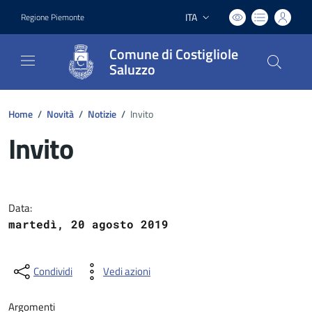
ITA
Regione Piemonte
Lingua attiva:
Comune di Costigliole
Saluzzo
Home
/
Novità
/
Notizie
/
Invito
Invito
Dettagli del documento
Data:
martedì, 20 agosto 2019
Condividi
Vedi azioni
Argomenti