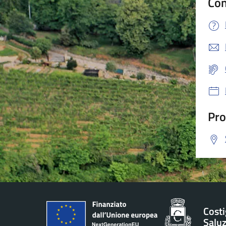
Con
Pro
Costi
Salu