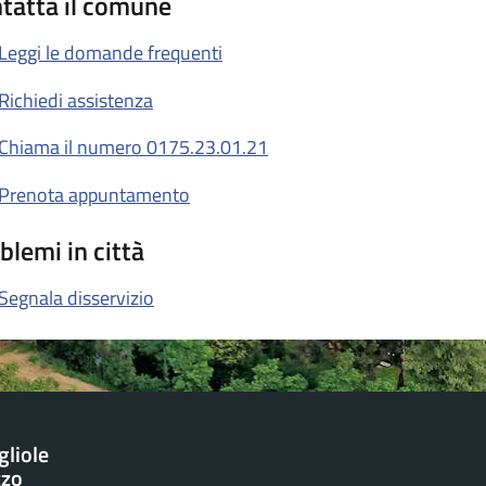
tatta il comune
Leggi le domande frequenti
Richiedi assistenza
Chiama il numero 0175.23.01.21
Prenota appuntamento
blemi in città
Segnala disservizio
gliole
zzo