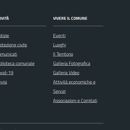
OVITÀ
VIVERE IL COMUNE
tizie
Eventi
otezione civile
Luoghi
omunicati
Il Territorio
blioteca comunale
Galleria Fotografica
ovid-19
Galleria Video
visi
Attività economiche e
Servizi
Associazioni e Comitati