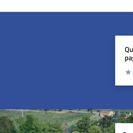
Qu
pa
Valut
Valu