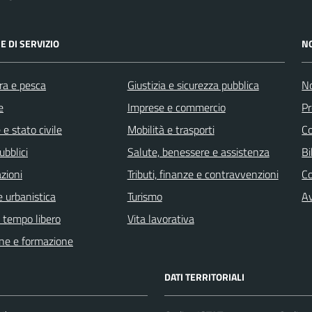
E DI SERVIZIO
N
ra e pesca
Giustizia e sicurezza pubblica
No
e
Imprese e commercio
Pr
e stato civile
Mobilità e trasporti
C
ubblici
Salute, benessere e assistenza
Bi
zioni
Tributi, finanze e contravvenzioni
C
 urbanistica
Turismo
Av
e tempo libero
Vita lavorativa
ne e formazione
DATI TERRITORIALI