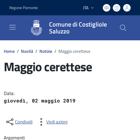
ITA
Regione Piemonte
Lingua attiva:
Comune di Costigliole
Saluzzo
Home
/
Novità
/
Notizie
/
Maggio cerettese
Maggio cerettese
Dettagli del documento
Data:
giovedì, 02 maggio 2019
Condividi
Vedi azioni
Argomenti