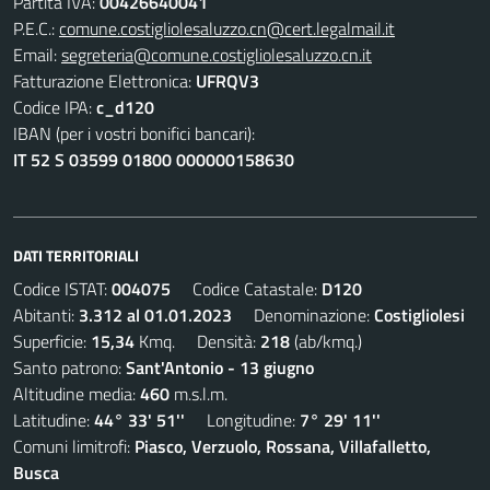
Partita IVA:
00426640041
P.E.C.:
comune.costigliolesaluzzo.cn@cert.legalmail.it
Email:
segreteria@comune.costigliolesaluzzo.cn.it
Fatturazione Elettronica:
UFRQV3
Codice IPA:
c_d120
IBAN (per i vostri bonifici bancari):
IT 52 S 03599 01800 000000158630
DATI TERRITORIALI
Codice ISTAT:
004075
Codice Catastale:
D120
Abitanti:
3.312 al 01.01.2023
Denominazione:
Costigliolesi
Superficie:
15,34
Kmq. Densità:
218
(ab/kmq.)
Santo patrono:
Sant'Antonio - 13 giugno
Altitudine media:
460
m.s.l.m.
Latitudine:
44° 33' 51''
Longitudine:
7° 29' 11''
Comuni limitrofi:
Piasco, Verzuolo, Rossana, Villafalletto,
Busca