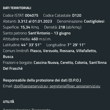
DATI TERRITORIALI
Codice ISTAT:
004075
Codice Catastale:
D120
Abitanti:
3.312 al 01.01.2023
Denominazione:
Costigliolesi
Superficie:
15,34
Kmq. Densità:
218
(ab/kmq.)
Santo patrono:
Sant'Antonio - 13 giugno
Altitudine media:
460
m.s.l.m.
Latitudine:
44° 33' 51''
Longitudine:
7° 29' 11''
Comuni limitrofi:
Piasco, Verzuolo, Rossana, Villafalletto,
Busca
Frazioni e borgate:
Cascina Nuova, Ceretto, Colonia, Sant'Anna
Del Fraschè
Responsabile della protezione dei dati (D.P.O.)
Email:
dpo@aesseservizi.eu; segreteria@pec.aesseservizi.eu
UTILITÀ
Amministrazione Trasparente