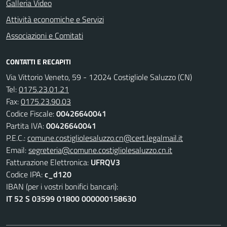
Galleria Video
Attività economiche e Servizi
Associazioni e Comitati
CONTATTI E RECAPITI
Via Vittorio Veneto, 59 - 12024 Costigliole Saluzzo (CN)
Tel:
0175.23.01.21
Fax:
0175.23.90.03
Codice Fiscale:
00426640041
Partita IVA:
00426640041
P.E.C.:
comune.costigliolesaluzzo.cn@cert.legalmail.it
Email:
segreteria@comune.costigliolesaluzzo.cn.it
Fatturazione Elettronica:
UFRQV3
Codice IPA:
c_d120
IBAN (per i vostri bonifici bancari):
IT 52 S 03599 01800 000000158630