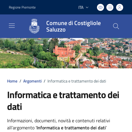
ITA
Regione Piemonte
Lingua attiva:
Comune di Costigliole
Saluzzo
Home
/
Argomenti
/
Informatica e trattamento dei dati
Informatica e trattamento dei
dati
Dettagli argomento
Informazioni, documenti, novità e contenuti relativi
all'argomento '
Informatica e trattamento dei dati
'