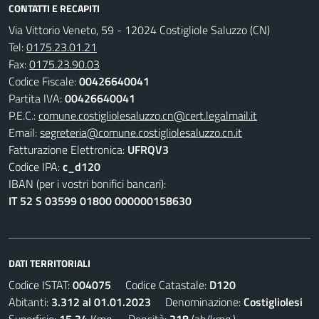
CONTATTI E RECAPITI
Via Vittorio Veneto, 59 - 12024 Costigliole Saluzzo (CN)
Tel:
0175.23.01.21
Fax:
0175.23.90.03
Codice Fiscale:
00426640041
Partita IVA:
00426640041
P.E.C.:
comune.costigliolesaluzzo.cn@cert.legalmail.it
Email:
segreteria@comune.costigliolesaluzzo.cn.it
Fatturazione Elettronica:
UFRQV3
Codice IPA:
c_d120
IBAN (per i vostri bonifici bancari):
IT 52 S 03599 01800 000000158630
DATI TERRITORIALI
Codice ISTAT:
004075
Codice Catastale:
D120
Abitanti:
3.312 al 01.01.2023
Denominazione:
Costigliolesi