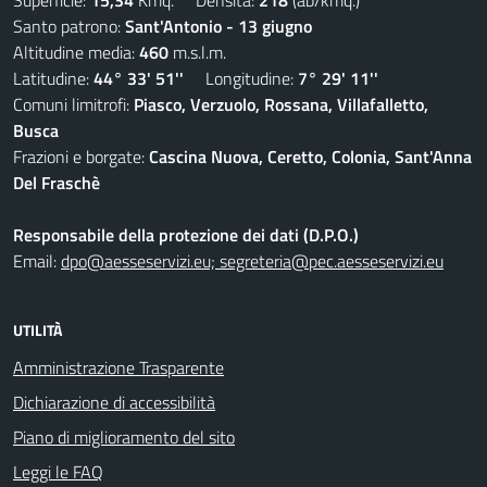
Superficie:
15,34
Kmq. Densità:
218
(ab/kmq.)
Santo patrono:
Sant'Antonio - 13 giugno
Altitudine media:
460
m.s.l.m.
Latitudine:
44° 33' 51''
Longitudine:
7° 29' 11''
Comuni limitrofi:
Piasco, Verzuolo, Rossana, Villafalletto,
Busca
Frazioni e borgate:
Cascina Nuova, Ceretto, Colonia, Sant'Anna
Del Fraschè
Responsabile della protezione dei dati (D.P.O.)
Email:
dpo@aesseservizi.eu; segreteria@pec.aesseservizi.eu
UTILITÀ
Amministrazione Trasparente
Dichiarazione di accessibilità
Piano di miglioramento del sito
Leggi le FAQ