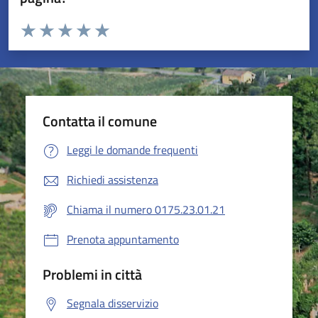
Valuta da 1 a 5 stelle la pagina
Valuta 1 stelle su 5
Valuta 2 stelle su 5
Valuta 3 stelle su 5
Valuta 4 stelle su 5
Valuta 5 stelle su 5
Contatta il comune
Leggi le domande frequenti
Richiedi assistenza
Chiama il numero 0175.23.01.21
Prenota appuntamento
Problemi in città
Segnala disservizio