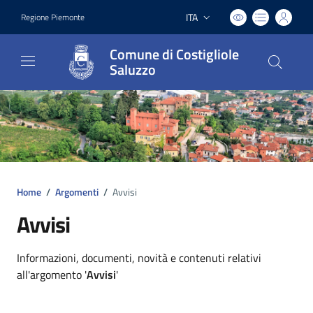
ITA
Regione Piemonte
Lingua attiva:
Comune di Costigliole
Saluzzo
Home
/
Argomenti
/
Avvisi
Avvisi
Dettagli argomento
Informazioni, documenti, novità e contenuti relativi
all'argomento '
Avvisi
'